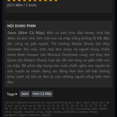
(
10.0
điểm /
1
lượt)
NỘI DUNG PHIM
Jaws (Hàm Cá Mập)
diễn ra trên hòn đảo Amity, một địa
điểm du lịch nhỏ. Khi một con cá mập trắng khổng lồ bắt đầu
tấn công và giết người, Thị trưởng Martin Brody (do Roy
Scheider thủ vai), một nhà làm pháp và người hùng chiến
tranh Matt Hooper (do Richard Dreyfuss) cùng với thủy thủ
Quint (do Robert Shaw) hợp tác để săn lùng và giết chết con
cá mập. Bộ phim tập trung vào cuộc chiến giữa con người và
sức mạnh tự nhiên đáng sợ, đồng thời làm nổi bật những
khía cạnh xã hội và tâm lý của những người sống trên hòn
đảo.
Tags
Jaws
Hàm Cá Mập
System.Collections.Generic.List`1[System.String] tap 1, tap 2, tap 3, tap 4, ep 5, ep
6, ep 7, ep 8, ep 9, ep 10, tập 21, 23, 24, 25, 26, 27, 28, 29, 30, 31, 32, 33, 34, 35,
36, 37, 38, 39, 40, 41, 42, 43, 44, 45, 46, 47, 48, 49, 50, phim keeng, bilutv, biphim,
hdvip, hayghe, motphim, tvhay, zingtv, fptplay, phim1080, luotphim, fimfast,
dongphim, fullphim, phephim, bluphim