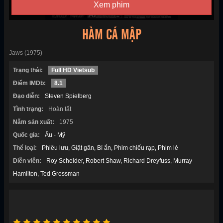
Xem phim
HÀM CÁ MẬP
Jaws (1975)
Trạng thái:
Full HD Vietsub
Điểm IMDb:
8.1
Đạo diễn:
Steven Spielberg
Tình trạng:
Hoàn tất
Năm sản xuất:
1975
Quốc gia:
Âu - Mỹ
Thể loại:
Phiêu lưu
Giật gân
Bí ẩn
Phim chiếu rạp
Phim lẻ
Diễn viên:
Roy Scheider
Robert Shaw
Richard Dreyfuss
Murray
Hamilton
Ted Grossman