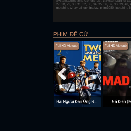
System.Collections.Generic.List`1[System.String] tap 1,
27, 28, 29, 30, 31, 32, 33, 34, 35, 36, 37, 38, 39, 40,
motphim, tvhay, zingtv, fptplay, phim1080, luotphim, 
PHIM ĐỀ CỬ
Full HD Vietsub
Full HD Vietsub
Hai Người Đàn Ông Rưỡi (Mùa 2)
Gã Điên (