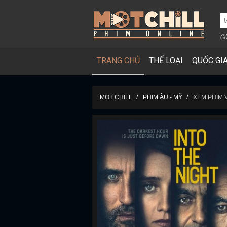
Cô
TRANG CHỦ
THỂ LOẠI
QUỐC GI
MỌT CHILL
PHIM ÂU - MỸ
XEM PHIM 