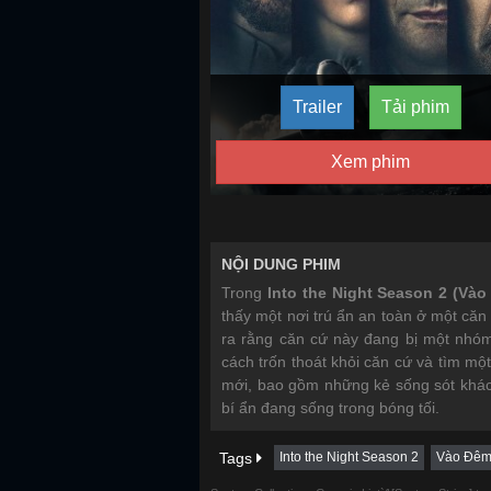
Trailer
Tải phim
Xem phim
NỘI DUNG PHIM
Trong
Into the Night Season 2 (Và
thấy một nơi trú ẩn an toàn ở một căn
ra rằng căn cứ này đang bị một nhó
cách trốn thoát khỏi căn cứ và tìm mộ
mới, bao gồm những kẻ sống sót khác
bí ẩn đang sống trong bóng tối.
Tags
Into the Night Season 2
Vào Đêm