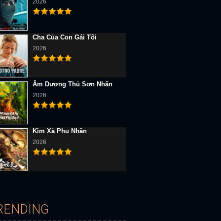
2026
Cha Của Con Gái Tôi
2026
D Vietsub
Full HD Vietsub
Full HD Vietsub
Âm Dương Thủ Sơn Nhân
2026
Kim Xà Phu Nhân
2026
 Vụ Đêm (Mùa 2)
Đêm Lặng (Mùa 2)
Tia Chớp Đen (Mùa 2)
RENDING