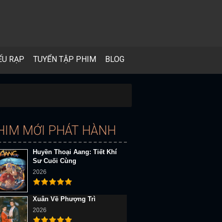
ẾU RẠP
TUYỂN TẬP PHIM
BLOG
HIM MỚI PHÁT HÀNH
Huyền Thoại Aang: Tiết Khí
Sư Cuối Cùng
2026
Xuân Về Phượng Trì
2026