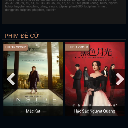
36, 37, 38, 39, 40, 41, 42, 43, 44, 45, 46, 47, 48, 49, 50, phim keeng, bilutv, biphim,
hdvip, hayghe, motphim, tvhay, zingtv, fptplay, phim1080, luotphim, fimfast,
dongphim, fullphim, phephim, bluphim
PHIM ĐỀ CỬ
Full HD Vietsub
Full HD Vietsub
Mắc Kẹt
Hắc Sắc Nguyệt Quang