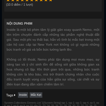
(
10.0
điểm /
1
lượt)
NỘI DUNG PHIM
Inside là một bộ phim tâm lý giật gân xoay quanh Nemo, một
tên trộm chuyên đánh cắp những tác phẩm nghệ thuật đắt
giá. Sau một phi vụ thất bại, hắn vô tình bị mắc kẹt trong một
căn hộ cao cấp tại New York nơi không có gì ngoài những
bức tranh vô giá và bốn bức tường lạnh lẽo.
Không có lối thoát, Nemo phải tận dụng mọi mưu mẹo, sự
sáng tạo và ý chí sinh tồn để sống sót giữa không gian xa
hoa nhưng cô lập. Khi thời gian trôi qua, những bức tranh
không còn là kho báu, mà trở thành chứng nhân cho cuộc
đấu tranh tuyệt vọng của hắn giữa sự sống, cái chết và sự
điên loạn đang dần xâm chiếm tâm trí.
Tags
Inside
Mắc Kẹt
System.Collections.Generic.List`1[System.String] tap 1, tap 2, tap 3, tap 4, ep 5, ep
6, ep 7, ep 8, ep 9, ep 10, tập 21, 23, 24, 25, 26, 27, 28, 29, 30, 31, 32, 33, 34, 35,