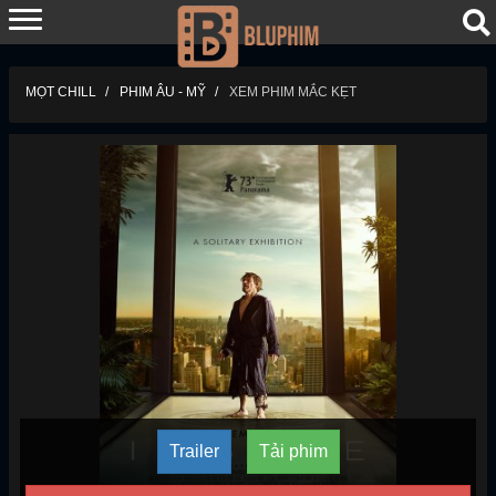
MỌT CHILL
PHIM ÂU - MỸ
XEM PHIM MẮC KẸT
Trailer
Tải phim