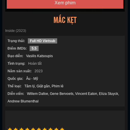
Xem phim
MẮC KẸT
Inside (2023)
Trạng thái:
Full HD Vietsub
Điểm IMDb:
5.5
Đạo diễn:
Vasilis Katsoupis
Tình trạng:
Hoàn tất
Năm sản xuất:
2023
Quốc gia:
Âu - Mỹ
Thể loại:
Tâm lý
Giật gân
Phim lẻ
Diễn viên:
Willem Dafoe
Gene Bervoets
Vincent Eaton
Eliza Stuyck
Andrew Blumenthal