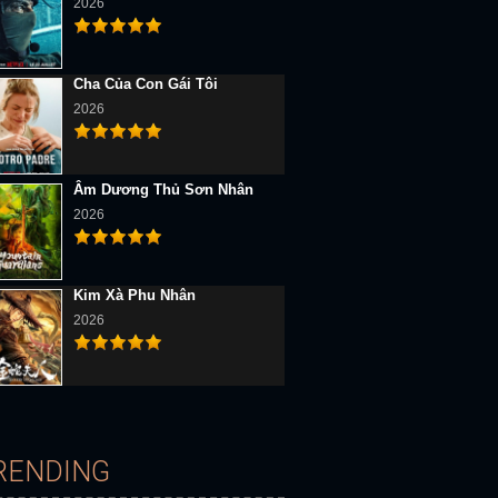
2026
Cha Của Con Gái Tôi
2026
b
Full HD Vietsub
Full HD Vietsub
Âm Dương Thủ Sơn Nhân
2026
Kim Xà Phu Nhân
2026
Long Hoàng Ẩn Thế Báo Thù
Nữ Sinh Trung Học
Thế Giới Tươi Đẹp The Animation
RENDING