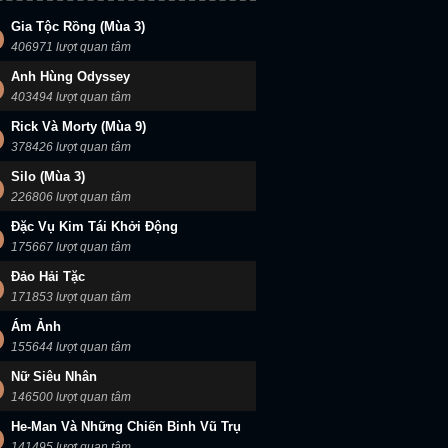
Gia Tộc Rồng (Mùa 3)
406971 lượt quan tâm
Anh Hùng Odyssey
403494 lượt quan tâm
Rick Và Morty (Mùa 9)
378426 lượt quan tâm
Silo (Mùa 3)
226806 lượt quan tâm
Đặc Vụ Kim Tái Khởi Động
175667 lượt quan tâm
Đảo Hải Tặc
171853 lượt quan tâm
Ám Ảnh
155644 lượt quan tâm
Nữ Siêu Nhân
146500 lượt quan tâm
He-Man Và Những Chiến Binh Vũ Trụ
141495 lượt quan tâm