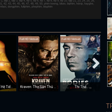
 tap 2, tap 3, tap 4, ep 5, ep 6, ep 7, ep 8, ep 9, ep 10, tập 21, 23, 24, 25, 26,
 41, 42, 43, 44, 45, 46, 47, 48, 49, 50, phim keeng, bilutv, biphim, hdvip, hayghe,
fimfast, dongphim, fullphim, phephim, bluphim
Full HD Vietsub
Full HD Vietsub
Vietsu
Star Trek: Thế Hệ Tiếp Theo (Mùa 3)
Kraven: Thợ Săn Thủ Lĩnh
Thi Thể
T