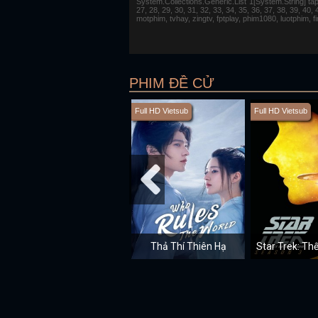
System.Collections.Generic.List`1[System.String] tap 1,
27, 28, 29, 30, 31, 32, 33, 34, 35, 36, 37, 38, 39, 40,
motphim, tvhay, zingtv, fptplay, phim1080, luotphim, 
PHIM ĐỀ CỬ
Full HD Vietsub
Full HD Vietsub
Thả Thí Thiên Hạ