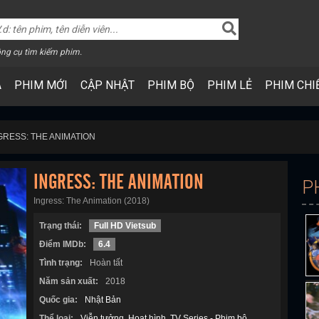
ng cụ tìm kiếm phim.
A
PHIM MỚI
CẬP NHẬT
PHIM BỘ
PHIM LẺ
PHIM CHI
GRESS: THE ANIMATION
INGRESS: THE ANIMATION
P
Ingress: The Animation (2018)
Trạng thái:
Full HD Vietsub
Điểm IMDb:
6.4
Tình trạng:
Hoàn tất
Năm sản xuất:
2018
Quốc gia:
Nhật Bản
Thể loại:
Viễn tưởng
Hoạt hình
TV Series - Phim bộ