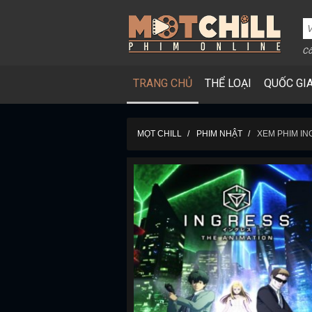
Cô
TRANG CHỦ
THỂ LOẠI
QUỐC GI
MỌT CHILL
PHIM NHẬT
XEM PHIM IN