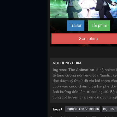
Trailer
Tải phim
Xem phim
NỘI DUNG PHIM
Ingress: The Animation
là bộ anime 
tế tăng cường nổi tiếng của Niantic, k
đọc được ký ức từ đồ vật khi chạm vào
cuốn vào cuộc chiến giữa hai phe đối
ảnh hưởng đến tâm trí con người. Bộ p
cùng cốt truyện pha trộn giữa công ng
Tags
Ingress: The Animation
Ingress: 