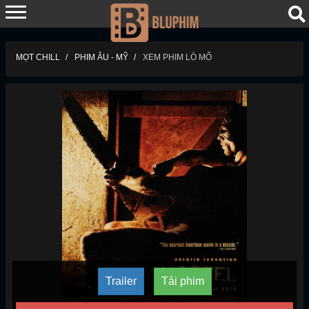
MỌT CHILL
PHIM ÂU - MỸ
XEM PHIM LÒ MỔ
Trailer
Tải phim