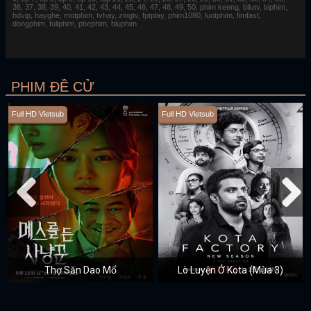
36, 37, 38, 39, 40, 41, 42, 43, 44, 45, 46, 47, 48, 49, 50, phim keeng, bilutv, biphim,
hdvip, hayghe, motphim, tvhay, zingtv, fptplay, phim1080, luotphim, fimfast,
dongphim, fullphim, phephim, bluphim
PHIM ĐỀ CỬ
Full HD Vietsub
Full HD Vietsub
Thợ Săn Dao Mổ
Lò Luyện Ở Kota (Mùa 3)