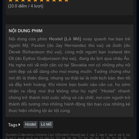
(
10.0
điểm /
4
lượt)
NỘI DUNG PHIM
Nội dung của phim
Hostel (Lò Mổ)
xoay quanh hai bạn trẻ
người Mỹ, Paxton (do Jay Hernandez thủ vai) và Josh (do
Derek Richardson thủ vai), cùng một người bạn Iceland tên
Oli (do Eythor Gudjonsson thủ vai), đang du lịch qua châu Âu.
Họ nghe nói về một căn cứ tại Slovakia nơi có những phụ nữ
xinh đẹp và dễ dàng cho mọi mong muốn. Tưởng chừng như
nơi đó là thiên đàng, nhưng sự thật lại là một kịch bản đen tối
và đầy kinh hoàng. Khi nhóm bạn bước vào căn cứ, họ sớm
nhận ra rằng mọi thứ không như họ nghĩ. "Hostel" nhanh
chóng trở thành một cuộc sống và cái chết, nơi con người trở
thành đối tượng cho những hành động tàn bạo của những kẻ
thực hiện những tội ác tột cùng.
Tags
Hostel
Lò Mổ
System.Collections.Generic.List`1[System.String] tap 1, tap 2, tap 3, tap 4, ep 5, ep
6, ep 7, ep 8, ep 9, ep 10, tập 21, 23, 24, 25, 26, 27, 28, 29, 30, 31, 32, 33, 34, 35,