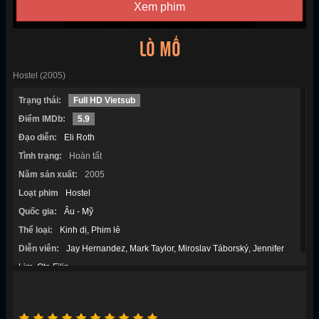
Xem phim
LÒ MỔ
Hostel (2005)
Trạng thái:
Full HD Vietsub
Điểm IMDb:
5.9
Đạo diễn:
Eli Roth
Tình trạng:
Hoàn tất
Năm sản xuất:
2005
Loạt phim
Hostel
Quốc gia:
Âu - Mỹ
Thể loại:
Kinh dị
Phim lẻ
Diễn viên:
Jay Hernandez
Mark Taylor
Miroslav Táborský
Jennifer
Lim
Ota Filip