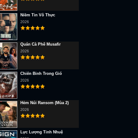
Niềm Tin Vô Thực
2026
Quán Cà Phê Musafir
2026
Chiến Binh Trong Gió
2026
Hẻm Núi Ransom (Mùa 2)
2026
Lực Lượng Tinh Nhuệ