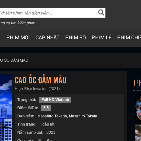
ng cụ tìm kiếm phim.
A
PHIM MỚI
CẬP NHẬT
PHIM BỘ
PHIM LẺ
PHIM CHI
AO ỐC ĐẪM MÁU
CAO ỐC ĐẪM MÁU
P
High-Rise Invasion (2021)
Trạng thái:
Full HD Vietsub
Điểm IMDb:
6.5
Đạo diễn:
Masahiro Takada
Masahiro Takata
Tình trạng:
Hoàn tất
Năm sản xuất:
2021
Quốc gia:
Nhật Bản