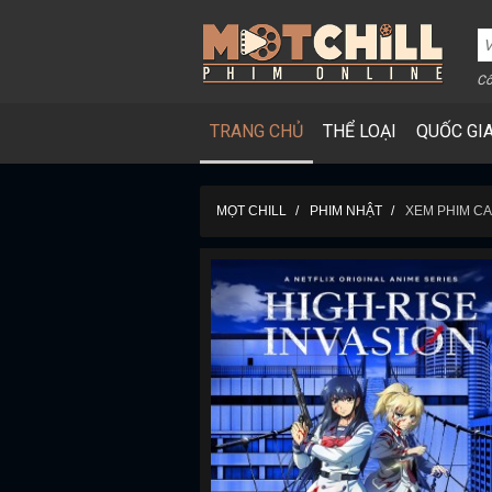
Cô
TRANG CHỦ
THỂ LOẠI
QUỐC GI
MỌT CHILL
PHIM NHẬT
XEM PHIM C