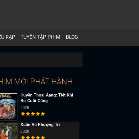
ẾU RẠP
TUYỂN TẬP PHIM
BLOG
HIM MỚI PHÁT HÀNH
Huyền Thoại Aang: Tiết Khí
Sư Cuối Cùng
2026
Xuân Về Phượng Trì
2026