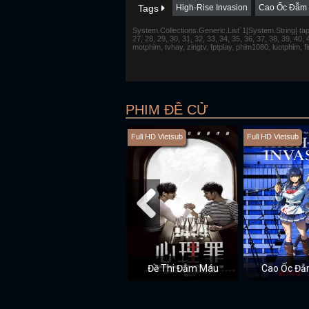
Tags
High-Rise Invasion
Cao Ốc Đẫm
System.Collections.Generic.List`1[System.String] tap 1,
27, 28, 29, 30, 31, 32, 33, 34, 35, 36, 37, 38, 39, 40,
motphim, tvhay, zingtv, fptplay, phim1080, luotphim, 
PHIM ĐỀ CỬ
Full HD Vietsub
Full HD Vietsub
Đề Thi Đẫm Máu
Cao Ốc Đ