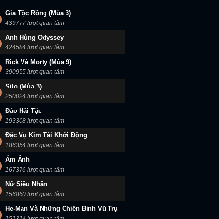
Gia Tộc Rồng (Mùa 3)
439777 lượt quan tâm
Anh Hùng Odyssey
424584 lượt quan tâm
Rick Và Morty (Mùa 9)
390955 lượt quan tâm
Silo (Mùa 3)
250024 lượt quan tâm
Đảo Hải Tặc
193308 lượt quan tâm
Đặc Vụ Kim Tái Khởi Động
186354 lượt quan tâm
Ám Ảnh
167376 lượt quan tâm
Nữ Siêu Nhân
156860 lượt quan tâm
He-Man Và Những Chiến Binh Vũ Trụ
151314 lượt quan tâm