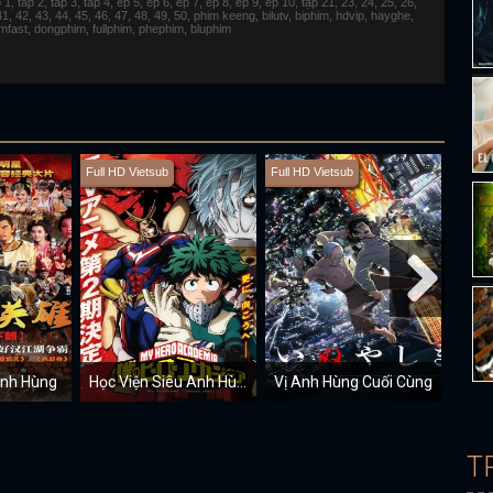
 tap 2, tap 3, tap 4, ep 5, ep 6, ep 7, ep 8, ep 9, ep 10, tập 21, 23, 24, 25, 26,
 41, 42, 43, 44, 45, 46, 47, 48, 49, 50, phim keeng, bilutv, biphim, hdvip, hayghe,
fimfast, dongphim, fullphim, phephim, bluphim
Full HD Vietsub
Full HD Vietsub
Full H
nh Hùng
Học Viện Siêu Anh Hùng (Mùa 2)
Vị Anh Hùng Cuối Cùng
T