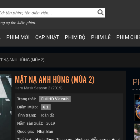
ng cụ tìm kiếm phim.
A
PHIM MỚI
CẬP NHẬT
PHIM BỘ
PHIM LẺ
PHIM CHI
T NẠ ANH HÙNG (MÙA 2)
MẶT NẠ ANH HÙNG (MÙA 2)
P
Hero Mask Season 2 (2019)
Trạng thái:
Full HD Vietsub
Điểm IMDb:
6.1
Tình trạng:
Hoàn tất
Năm sản xuất:
2019
Quốc gia:
Nhật Bản
Thể loại:
Hành động
Tội phạm - Hình sự
Viễn tưởng
Hoạt