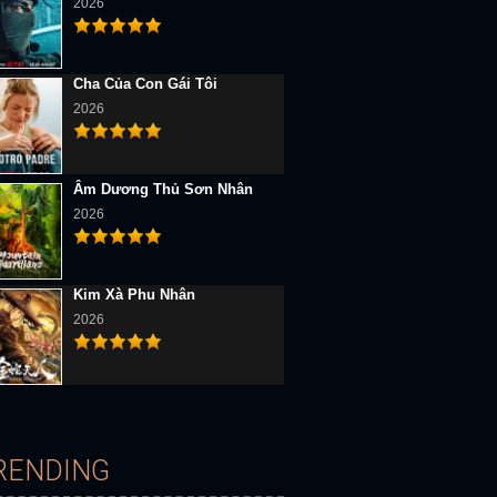
2026
Cha Của Con Gái Tôi
2026
D Vietsub
Full HD Vietsub
Full HD Vietsub
Âm Dương Thủ Sơn Nhân
2026
Kim Xà Phu Nhân
2026
Huyền Thoại Về Những Anh Hùng Dải Ngân Hà (Mùa 2)
Học Viện Anh Hùng: Vigilantes (Mùa 2)
Chúa Tể Quỷ Cấp 1 Và Anh Hùng Một Phòng
RENDING