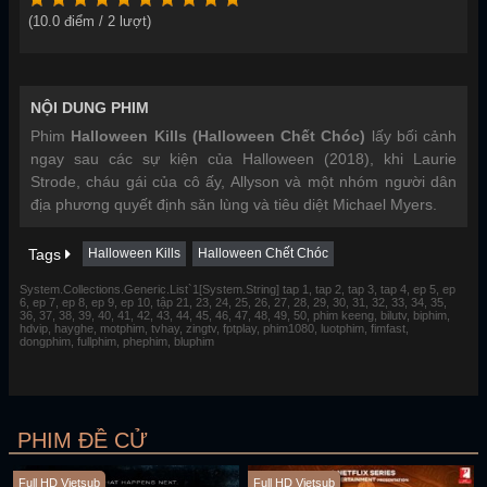
(
10.0
điểm /
2
lượt)
NỘI DUNG PHIM
Phim
Halloween Kills (Halloween Chết Chóc)
lấy bối cảnh
ngay sau các sự kiện của Halloween (2018), khi Laurie
Strode, cháu gái của cô ấy, Allyson và một nhóm người dân
địa phương quyết định săn lùng và tiêu diệt Michael Myers.
Tags
Halloween Kills
Halloween Chết Chóc
System.Collections.Generic.List`1[System.String] tap 1, tap 2, tap 3, tap 4, ep 5, ep
6, ep 7, ep 8, ep 9, ep 10, tập 21, 23, 24, 25, 26, 27, 28, 29, 30, 31, 32, 33, 34, 35,
36, 37, 38, 39, 40, 41, 42, 43, 44, 45, 46, 47, 48, 49, 50, phim keeng, bilutv, biphim,
hdvip, hayghe, motphim, tvhay, zingtv, fptplay, phim1080, luotphim, fimfast,
dongphim, fullphim, phephim, bluphim
PHIM ĐỀ CỬ
Full HD Vietsub
Full HD Vietsub