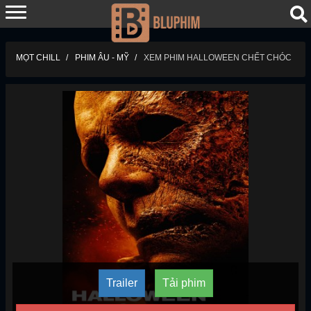
MỌT CHILL
PHIM ÂU - MỸ
XEM PHIM HALLOWEEN CHẾT CHÓC
Trailer
Tải phim