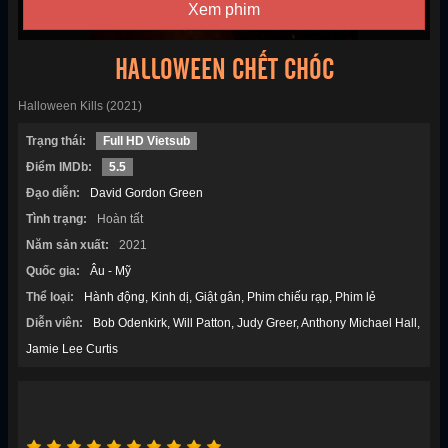
Xem phim
HALLOWEEN CHẾT CHÓC
Halloween Kills (2021)
Trạng thái:
Full HD Vietsub
Điểm IMDb:
5.5
Đạo diễn:
David Gordon Green
Tình trạng:
Hoàn tất
Năm sản xuất:
2021
Quốc gia:
Âu - Mỹ
Thể loại:
Hành động
Kinh dị
Giật gân
Phim chiếu rạp
Phim lẻ
Diễn viên:
Bob Odenkirk
Will Patton
Judy Greer
Anthony Michael Hall
Jamie Lee Curtis