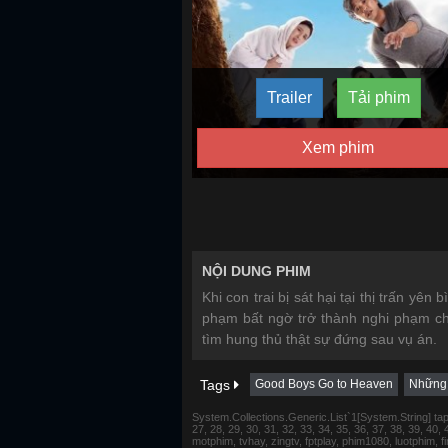
Trailer
Tải phim
Xem phim
NỘI DUNG PHIM
Khi con trai bị sát hại tại thị trấn y
phạm bất ngờ trở thành nghi phạm ch
tìm hung thủ thật sự đứng sau vụ án.
Tags
Good Boys Go to Heaven
Những 
System.Collections.Generic.List`1[System.String] tap 1,
27, 28, 29, 30, 31, 32, 33, 34, 35, 36, 37, 38, 39, 40,
motphim, tvhay, zingtv, fptplay, phim1080, luotphim, 