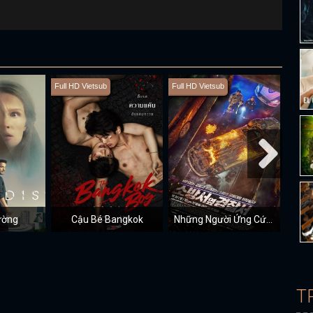
Full HD Vietsub
Full HD Vietsub
Full H
ường
Cậu Bé Bangkok
Những Người Ứng Cứu Đầu Tiên
T