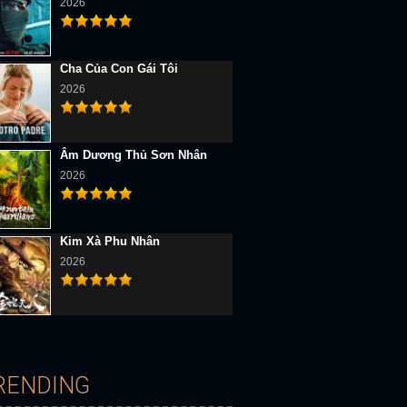
2026
Cha Của Con Gái Tôi
2026
D Vietsub
Full HD Vietsub
Full HD Vietsub
Âm Dương Thủ Sơn Nhân
2026
Kim Xà Phu Nhân
2026
Nấc Thang Lên Thiên Đường
Cậu Bé Karate
Thiên Đường Máu
RENDING