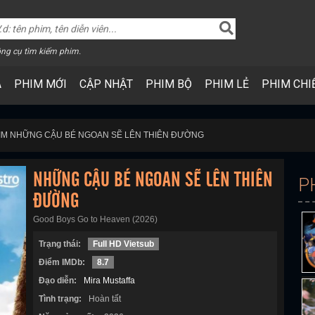
ng cụ tìm kiếm phim.
A
PHIM MỚI
CẬP NHẬT
PHIM BỘ
PHIM LẺ
PHIM CHI
IM NHỮNG CẬU BÉ NGOAN SẼ LÊN THIÊN ĐƯỜNG
NHỮNG CẬU BÉ NGOAN SẼ LÊN THIÊN
P
ĐƯỜNG
Good Boys Go to Heaven (2026)
Trạng thái:
Full HD Vietsub
Điểm IMDb:
8.7
Đạo diễn:
Mira Mustaffa
Tình trạng:
Hoàn tất