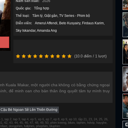
Năm sản xuất:
2026
Quốc gia:
Tổng hợp
Thể loại:
Tâm lý
Giật gân
TV Series - Phim bộ
Diễn viên:
Amerul Affendi
Beto Kusyairy
Firdaus Karim
Sky Iskandar
Amanda Ang
(
10.0
điểm /
1
lượt)
ên bình Kuala Makar, một người cha không có bằng chứng ngoại
ính, để minh oan cho bản thân ông quyết tâm tự mình truy
Cậu Bé Ngoan Sẽ Lên Thiên Đường
 tap 2, tap 3, tap 4, ep 5, ep 6, ep 7, ep 8, ep 9, ep 10, tập 21, 23, 24, 25, 26,
 41, 42, 43, 44, 45, 46, 47, 48, 49, 50, phim keeng, bilutv, biphim, hdvip, hayghe,
fimfast, dongphim, fullphim, phephim, bluphim