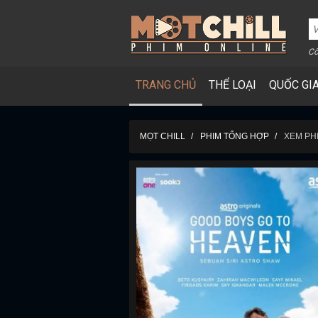
Cô
TRANG CHỦ
THỂ LOẠI
QUỐC GI
MỌT CHILL
PHIM TỔNG HỢP
XEM PH