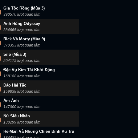
Gia Tộc Rồng (Mùa 3)
390570 lượt quan tâm
Anh Hùng Odyssey
384665 lượt quan tâm
Rick Và Morty (Mùa 9)
370353 lượt quan tâm
Silo (Mùa 3)
204175 lượt quan tâm
Đặc Vụ Kim Tái Khởi Động
168188 lượt quan tâm
Đảo Hải Tặc
159838 lượt quan tâm
Ám Ảnh
147000 lượt quan tâm
Nữ Siêu Nhân
138299 lượt quan tâm
He-Man Và Những Chiến Binh Vũ Trụ
134455 lượt quan tâm