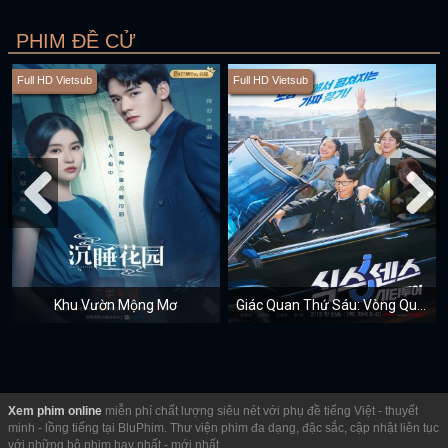
PHIM ĐỀ CỬ
Full HD Vietsub
Full HD Vietsub
Khu Vườn Mộng Mơ
Giác Quan Thứ Sáu: Vòng Quanh Thành Phố
Xem phim online
miễn phí chất lượng siêu nét với phụ đề tiếng Việt - thuyết
minh - lồng tiếng tại BluPhim. Thư viện phim đa dạng, đặc sắc, cập nhật liên tục
với những bộ phim hay nhất - mới nhất.