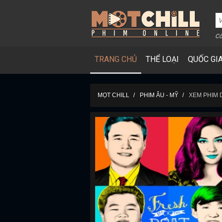
Cô
TRANG CHỦ
THỂ LOẠI
QUỐC GI
MỌT CHILL
PHIM ÂU - MỸ
XEM PHIM 