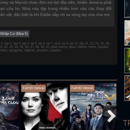
oney và Marvin chào đón em bé đầu tiên, khiến Jessica phải
h bạn của họ. Mùa này tập trung nhiều hơn vào các thay đổi
ân vật, đặc biệt là khi Eddie sắp rời xa vòng tay của cha mẹ.
 Nhập Cư (Mùa 5)
 tap 2, tap 3, tap 4, ep 5, ep 6, ep 7, ep 8, ep 9, ep 10, tập 21, 23, 24, 25, 26,
 41, 42, 43, 44, 45, 46, 47, 48, 49, 50, phim keeng, bilutv, biphim, hdvip, hayghe,
fimfast, dongphim, fullphim, phephim, bluphim
Full HD Vietsub
Full HD Vietsub
Full H
T