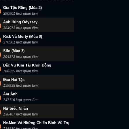
Gia Tộc Rồng (Mùa 3)
 Nhập Cư (Mùa 2)
Castle (Mùa 5)
Dân Nhập Cư (Mùa 3)
390901 lượt quan tâm
Anh Hùng Odyssey
384973 lượt quan tâm
Rick Và Morty (Mùa 9)
370501 lượt quan tâm
Silo (Mùa 3)
204373 lượt quan tâm
Đặc Vụ Kim Tái Khởi Động
168259 lượt quan tâm
Đảo Hải Tặc
159938 lượt quan tâm
Ám Ảnh
147116 lượt quan tâm
Nữ Siêu Nhân
138407 lượt quan tâm
He-Man Và Những Chiến Binh Vũ Trụ
134539 lượt quan tâm