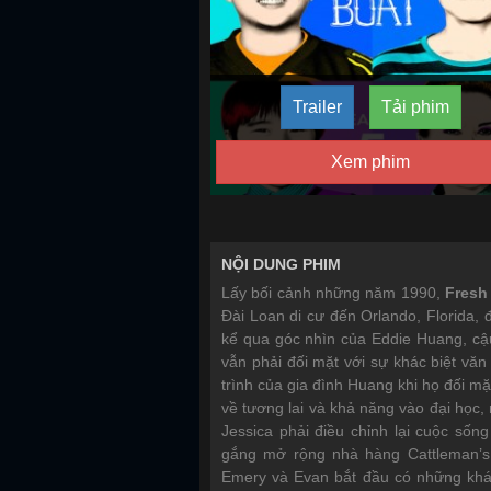
Trailer
Tải phim
Xem phim
NỘI DUNG PHIM
Lấy bối cảnh những năm 1990,
Fresh 
Đài Loan di cư đến Orlando, Florida
kể qua góc nhìn của Eddie Huang, c
vẫn phải đối mặt với sự khác biệt văn
trình của gia đình Huang khi họ đối mặ
về tương lai và khả năng vào đại học, 
Jessica phải điều chỉnh lại cuộc số
gắng mở rộng nhà hàng Cattleman’s
Emery và Evan bắt đầu có những khác