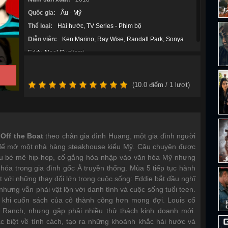
Quốc gia:
Âu - Mỹ
Thể loại:
Hài hước
TV Series - Phim bộ
Diễn viên:
Ken Marino
Ray Wise
Randall Park
Sonya
Eddy
Noel Gugliemi
(
10.0
điểm /
1
lượt)
Off the Boat
theo chân gia đình Huang, một gia đình người
, để mở một nhà hàng steakhouse kiểu Mỹ. Câu chuyện được
ậu bé mê hip-hop, cố gắng hòa nhập vào văn hóa Mỹ nhưng
 hóa trong gia đình gốc Á truyền thống. Mùa 5 tiếp tục hành
t với những thay đổi lớn trong cuộc sống: Eddie bắt đầu nghĩ
nhưng vẫn phải vật lộn với danh tính và cuộc sống tuổi teen.
ng khi cuốn sách của cô thành công hơn mong đợi. Louis cố
 Ranch, nhưng gặp phải nhiều thử thách kinh doanh mới.
 biệt về tính cách, tạo ra những khoảnh khắc hài hước và