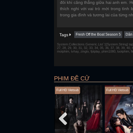
đôi khi căng thẳng giữa hai anh em. H
thích nghi với vai trò mới trong tìn
trong gia đình và tương lai của từng nh
Tags
Fresh Off the Boat Season 5
Dân
System.Collections.Generic.List`1[System.String] tap 1,
27, 28, 29, 30, 31, 32, 33, 34, 35, 36, 37, 38, 39, 40,
motphim, tvhay, zingtv, fptplay, phim1080, luotphim, 
PHIM ĐỀ CỬ
Full HD Vietsub
Full HD Vietsub