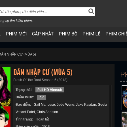
ng cụ tìm kiếm phim.
A
PHIM MỚI
CẬP NHẬT
PHIM BỘ
PHIM LẺ
PHIM CHI
DÂN NHẬP CƯ (MÙA 5)
DÂN NHẬP CƯ (MÙA 5)
P
Fresh Off the Boat Season 5 (2018)
Trạng thái:
Full HD Vietsub
Điểm IMDb:
7.7
Đạo diễn:
Gail Mancuso
Jude Weng
Jake Kasdan
Geeta
Vasant Patel
Chris Addison
Tình trạng:
Hoàn tất
Năm sản xuất:
2018