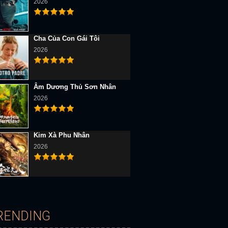
2026
Cha Của Con Gái Tôi
2026
D Vietsub
Full HD Vietsub
Full HD Vietsub
Âm Dương Thủ Sơn Nhân
2026
Kim Xà Phu Nhân
2026
Thực Của Fermat
Căn Phòng 104 (Mùa 2)
Feria: Ánh Sáng Tăm Tối 
RENDING