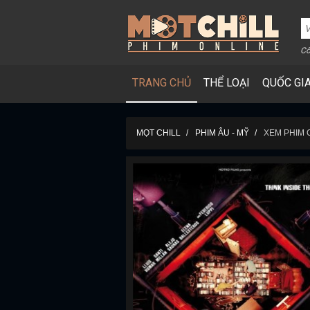
Cô
TRANG CHỦ
THỂ LOẠI
QUỐC GI
MỌT CHILL
PHIM ÂU - MỸ
XEM PHIM 