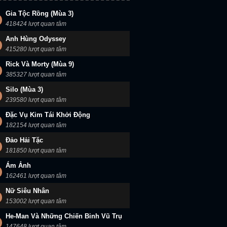
Gia Tộc Rồng (Mùa 3)
418424 lượt quan tâm
Anh Hùng Odyssey
415280 lượt quan tâm
Rick Và Morty (Mùa 9)
385327 lượt quan tâm
Silo (Mùa 3)
239580 lượt quan tâm
Đặc Vụ Kim Tái Khởi Động
182154 lượt quan tâm
Đảo Hải Tặc
181850 lượt quan tâm
Ám Ảnh
162461 lượt quan tâm
Nữ Siêu Nhân
153002 lượt quan tâm
He-Man Và Những Chiến Binh Vũ Trụ
147648 lượt quan tâm