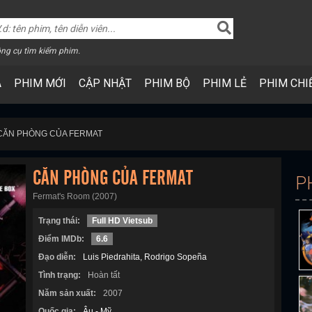
ng cụ tìm kiếm phim.
A
PHIM MỚI
CẬP NHẬT
PHIM BỘ
PHIM LẺ
PHIM CHI
CĂN PHÒNG CỦA FERMAT
CĂN PHÒNG CỦA FERMAT
P
Fermat's Room (2007)
Trạng thái:
Full HD Vietsub
Điểm IMDb:
6.6
Đạo diễn:
Luis Piedrahita
Rodrigo Sopeña
Tình trạng:
Hoàn tất
Năm sản xuất:
2007
Quốc gia:
Âu - Mỹ