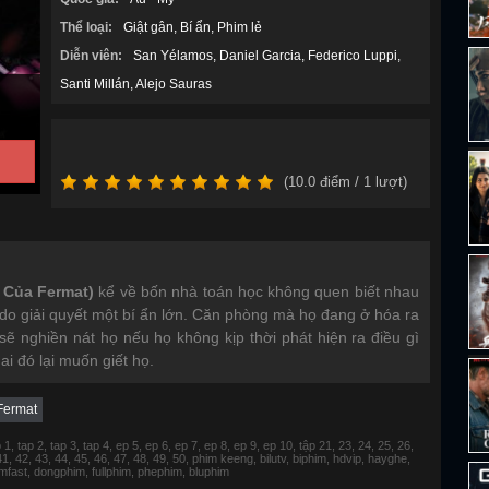
Thể loại:
Giật gân
Bí ẩn
Phim lẻ
Diễn viên:
San Yélamos
Daniel Garcia
Federico Luppi
Santi Millán
Alejo Sauras
(
10.0
điểm /
1
lượt)
 Của Fermat)
kể về bốn nhà toán học không quen biết nhau
 do giải quyết một bí ẩn lớn. Căn phòng mà họ đang ở hóa ra
 sẽ nghiền nát họ nếu họ không kịp thời phát hiện ra điều gì
 ai đó lại muốn giết họ.
Fermat
 tap 2, tap 3, tap 4, ep 5, ep 6, ep 7, ep 8, ep 9, ep 10, tập 21, 23, 24, 25, 26,
 41, 42, 43, 44, 45, 46, 47, 48, 49, 50, phim keeng, bilutv, biphim, hdvip, hayghe,
fimfast, dongphim, fullphim, phephim, bluphim