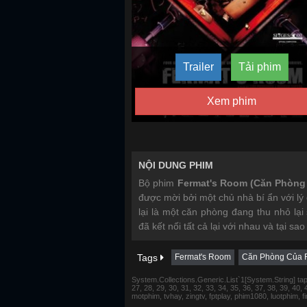
Trailer
Tải phim
Xem phim
NỘI DUNG PHIM
Bộ phim
Fermat's Room (Căn Phòng
được mời bởi một chủ nhà bí ẩn với lý
lại là một căn phòng đang thu nhỏ lại
đã kết nối tất cả lại với nhau và tại sao
Tags
Fermat's Room
Căn Phòng Của 
System.Collections.Generic.List`1[System.String] tap 1,
27, 28, 29, 30, 31, 32, 33, 34, 35, 36, 37, 38, 39, 40,
motphim, tvhay, zingtv, fptplay, phim1080, luotphim, 