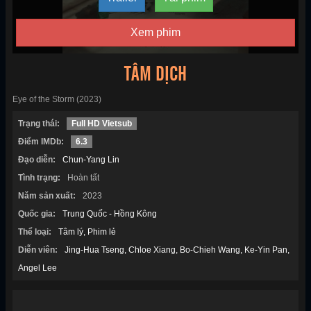
Xem phim
TÂM DỊCH
Eye of the Storm (2023)
Trạng thái:
Full HD Vietsub
Điểm IMDb:
6.3
Đạo diễn:
Chun-Yang Lin
Tình trạng:
Hoàn tất
Năm sản xuất:
2023
Quốc gia:
Trung Quốc - Hồng Kông
Thể loại:
Tâm lý
Phim lẻ
Diễn viên:
Jing-Hua Tseng
Chloe Xiang
Bo-Chieh Wang
Ke-Yin Pan
Angel Lee