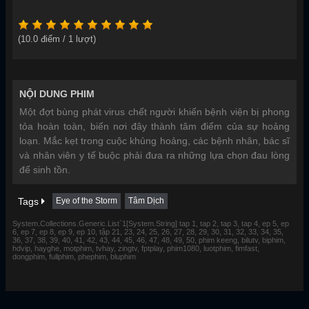
(
10.0
điểm /
1
lượt)
NỘI DUNG PHIM
Một đợt bùng phát virus chết người khiến bệnh viện bị phong
tỏa hoàn toàn, biến nơi đây thành tâm điểm của sự hoảng
loạn. Mắc kẹt trong cuộc khủng hoảng, các bệnh nhân, bác sĩ
và nhân viên y tế buộc phải đưa ra những lựa chọn đau lòng
để sinh tồn.
Tags
Eye of the Storm
Tâm Dịch
System.Collections.Generic.List`1[System.String] tap 1, tap 2, tap 3, tap 4, ep 5, ep
6, ep 7, ep 8, ep 9, ep 10, tập 21, 23, 24, 25, 26, 27, 28, 29, 30, 31, 32, 33, 34, 35,
36, 37, 38, 39, 40, 41, 42, 43, 44, 45, 46, 47, 48, 49, 50, phim keeng, bilutv, biphim,
hdvip, hayghe, motphim, tvhay, zingtv, fptplay, phim1080, luotphim, fimfast,
dongphim, fullphim, phephim, bluphim