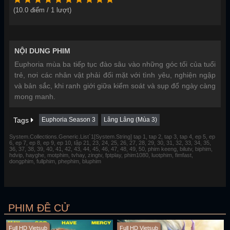
(
10.0
điểm /
1
lượt)
NỘI DUNG PHIM
Euphoria mùa ba tiếp tục đào sâu vào những góc tối của tuổi
trẻ, nơi các nhân vật phải đối mặt với tình yêu, nghiện ngập
và bản sắc, khi ranh giới giữa kiểm soát và sụp đổ ngày càng
mong manh.
Tags
Euphoria Season 3
Lâng Lâng (Mùa 3)
System.Collections.Generic.List`1[System.String] tap 1, tap 2, tap 3, tap 4, ep 5, ep
6, ep 7, ep 8, ep 9, ep 10, tập 21, 23, 24, 25, 26, 27, 28, 29, 30, 31, 32, 33, 34, 35,
36, 37, 38, 39, 40, 41, 42, 43, 44, 45, 46, 47, 48, 49, 50, phim keeng, bilutv, biphim,
hdvip, hayghe, motphim, tvhay, zingtv, fptplay, phim1080, luotphim, fimfast,
dongphim, fullphim, phephim, bluphim
PHIM ĐỀ CỬ
Full HD Vietsub
Full HD Vietsub