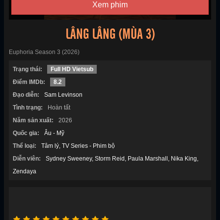
Xem phim
LÂNG LÂNG (MÙA 3)
Euphoria Season 3 (2026)
Trạng thái:
Full HD Vietsub
Điểm IMDb:
8.2
Đạo diễn:
Sam Levinson
Tình trạng:
Hoàn tất
Năm sản xuất:
2026
Quốc gia:
Âu - Mỹ
Thể loại:
Tâm lý
TV Series - Phim bộ
Diễn viên:
Sydney Sweeney
Storm Reid
Paula Marshall
Nika King
Zendaya