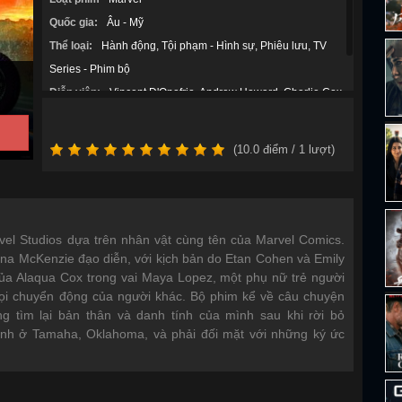
Quốc gia:
Âu - Mỹ
Thể loại:
Hành động
Tội phạm - Hình sự
Phiêu lưu
TV
Series - Phim bộ
Diễn viên:
Vincent D'Onofrio
Andrew Howard
Charlie Cox
Graham Greene
David Midthunder
(
10.0
điểm /
1
lượt)
vel Studios dựa trên nhân vật cùng tên của Marvel Comics.
na McKenzie đạo diễn, với kịch bản do Etan Cohen và Emily
của Alaqua Cox trong vai Maya Lopez, một phụ nữ trẻ người
ọi chuyển động của người khác. Bộ phim kể về câu chuyện
 tìm lại bản thân và danh tính của mình sau khi rời bỏ
ình ở Tamaha, Oklahoma, và phải đối mặt với những ký ức