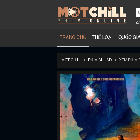
Cô
TRANG CHỦ
THỂ LOẠI
QUỐC GI
MỌT CHILL
PHIM ÂU - MỸ
XEM PHIM