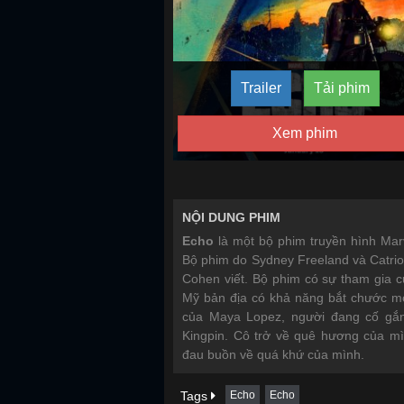
Trailer
Tải phim
Xem phim
NỘI DUNG PHIM
Echo
là một bộ phim truyền hình Mar
Bộ phim do Sydney Freeland và Catrio
Cohen viết. Bộ phim có sự tham gia 
Mỹ bản địa có khả năng bắt chước m
của Maya Lopez, người đang cố gắng
Kingpin. Cô trở về quê hương của m
đau buồn về quá khứ của mình.
Tags
Echo
Echo