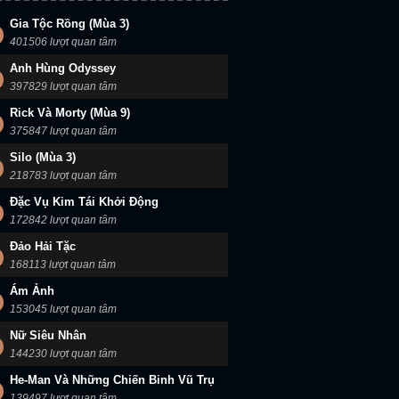
Gia Tộc Rồng (Mùa 3)
401506 lượt quan tâm
Anh Hùng Odyssey
397829 lượt quan tâm
Rick Và Morty (Mùa 9)
375847 lượt quan tâm
Silo (Mùa 3)
218783 lượt quan tâm
Đặc Vụ Kim Tái Khởi Động
172842 lượt quan tâm
Đảo Hải Tặc
168113 lượt quan tâm
Ám Ảnh
153045 lượt quan tâm
Nữ Siêu Nhân
144230 lượt quan tâm
He-Man Và Những Chiến Binh Vũ Trụ
139497 lượt quan tâm