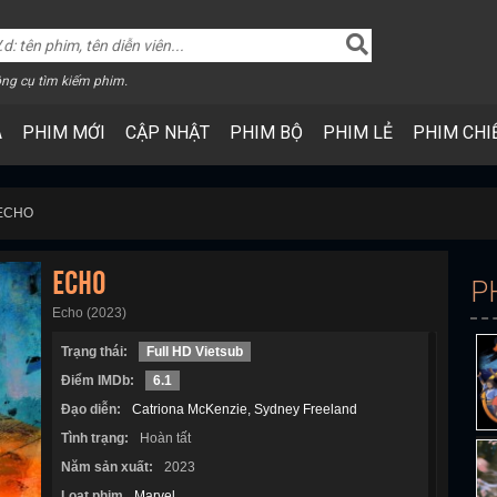
ng cụ tìm kiếm phim.
A
PHIM MỚI
CẬP NHẬT
PHIM BỘ
PHIM LẺ
PHIM CHI
 ECHO
ECHO
P
Echo (2023)
Trạng thái:
Full HD Vietsub
Điểm IMDb:
6.1
Đạo diễn:
Catriona McKenzie
Sydney Freeland
Tình trạng:
Hoàn tất
Năm sản xuất:
2023
Loạt phim
Marvel