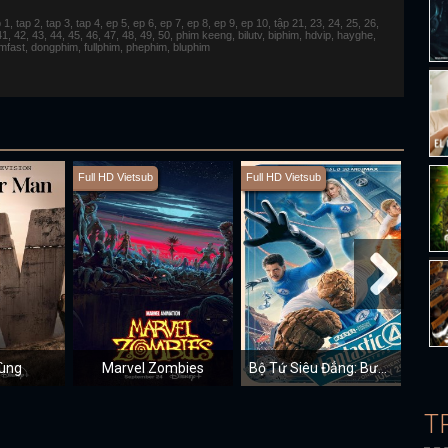
 tap 2, tap 3, tap 4, ep 5, ep 6, ep 7, ep 8, ep 9, ep 10, tập 21, 23, 24, 25, 26,
 41, 42, 43, 44, 45, 46, 47, 48, 49, 50, phim keeng, bilutv, biphim, hdvip, hayghe,
fimfast, dongphim, fullphim, phephim, bluphim
Full HD Vietsub
Full HD Vietsub
Full H
ùng
Marvel Zombies
Bộ Tứ Siêu Đẳng: Bước Đi Đầu Tiên
T