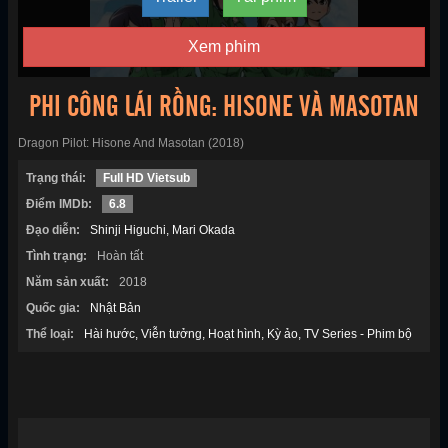
Xem phim
PHI CÔNG LÁI RỒNG: HISONE VÀ MASOTAN
Dragon Pilot: Hisone And Masotan (2018)
Trạng thái:
Full HD Vietsub
Điểm IMDb:
6.8
Đạo diễn:
Shinji Higuchi
Mari Okada
Tình trạng:
Hoàn tất
Năm sản xuất:
2018
Quốc gia:
Nhật Bản
Thể loại:
Hài hước
Viễn tưởng
Hoạt hình
Kỳ ảo
TV Series - Phim bộ