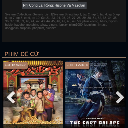
Phi Công Lái Rồng: Hisone Và Masotan
System.Collections.Generic.List`1[System.String] tap 1, tap 2, tap 3, tap 4, ep 5, ep
6, ep 7, ep 8, ep 9, ep 10, tập 21, 23, 24, 25, 26, 27, 28, 29, 30, 31, 32, 33, 34, 35,
36, 37, 38, 39, 40, 41, 42, 43, 44, 45, 46, 47, 48, 49, 50, phim keeng, bilutv, biphim,
hdvip, hayghe, motphim, tvhay, zingtv, fptplay, phim1080, luotphim, fimfast,
dongphim, fullphim, phephim, bluphim
PHIM ĐỀ CỬ
Full HD Vietsub
Full HD Vietsub