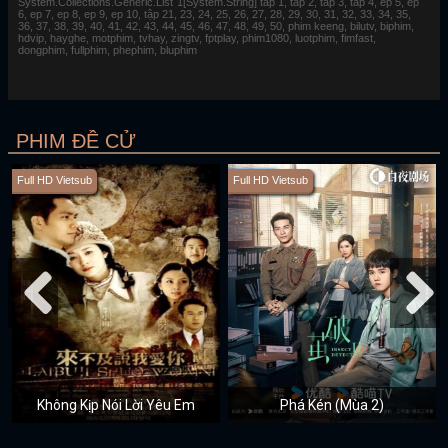
System.Collections.Generic.List`1[System.String] tap 1, tap 2, tap 3, tap 4, ep 5, ep
6, ep 7, ep 8, ep 9, ep 10, tập 21, 23, 24, 25, 26, 27, 28, 29, 30, 31, 32, 33, 34, 35,
36, 37, 38, 39, 40, 41, 42, 43, 44, 45, 46, 47, 48, 49, 50, phim keeng, bilutv, biphim,
hdvip, hayghe, motphim, tvhay, zingtv, fptplay, phim1080, luotphim, fimfast,
dongphim, fullphim, phephim, bluphim
PHIM ĐỀ CỬ
Full HD Vietsub
Full HD Vietsub
Không Kịp Nói Lời Yêu Em
Phá Kén (Mùa 2)