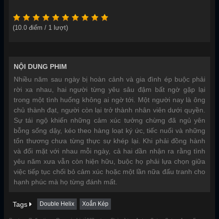
(
10.0
điểm /
1
lượt)
NỘI DUNG PHIM
Nhiều năm sau ngày bị hoàn cảnh và gia đình ép buộc phải
rời xa nhau, hai người từng yêu sâu đậm bất ngờ gặp lại
trong một tình huống không ai ngờ tới. Một người nay là ông
chủ thành đạt, người còn lại trở thành nhân viên dưới quyền.
Sự tái ngộ khiến những cảm xúc tưởng chừng đã ngủ yên
bỗng sống dậy, kéo theo hàng loạt ký ức, tiếc nuối và những
tổn thương chưa từng thực sự khép lại. Khi phải đồng hành
và đối mặt với nhau mỗi ngày, cả hai dần nhận ra rằng tình
yêu năm xưa vẫn còn hiện hữu, buộc họ phải lựa chọn giữa
việc tiếp tục chối bỏ cảm xúc hoặc một lần nữa đấu tranh cho
hạnh phúc mà họ từng đánh mất.
Tags
Double Helix
Xoắn Kép