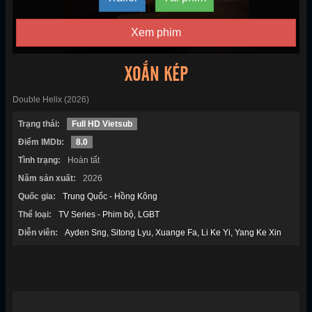
Xem phim
XOẮN KÉP
Double Helix (2026)
Trạng thái:
Full HD Vietsub
Điểm IMDb:
8.0
Tình trạng:
Hoàn tất
Năm sản xuất:
2026
Quốc gia:
Trung Quốc - Hồng Kông
Thể loại:
TV Series - Phim bộ
LGBT
Diễn viên:
Ayden Sng
Sitong Lyu
Xuange Fa
Li Ke Yi
Yang Ke Xin