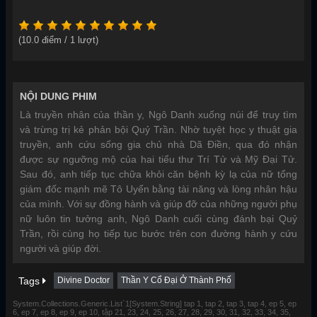
(
10.0
điểm /
1
lượt)
NỘI DUNG PHIM
Là truyền nhân của thần y, Ngô Danh xuống núi để truy tìm
và trừng trị kẻ phản bội Quỷ Trần. Nhờ tuyệt học y thuật gia
truyền, anh cứu sống gia chủ nhà Dã Điền, qua đó nhận
được sự ngưỡng mộ của hai tiểu thư Trí Tử và Mỹ Đại Tử.
Sau đó, anh tiếp tục chữa khỏi căn bệnh kỳ lạ của nữ tổng
giám đốc mạnh mẽ Tô Uyển bằng tài năng và lòng nhân hậu
của mình. Với sự đồng hành và giúp đỡ của những người phụ
nữ luôn tin tưởng anh, Ngô Danh cuối cùng đánh bại Quỷ
Trần, rồi cùng họ tiếp tục bước trên con đường hành y cứu
người và giúp đời.
Tags
Divine Doctor
Thần Y Cổ Đại Ở Thành Phố
System.Collections.Generic.List`1[System.String] tap 1, tap 2, tap 3, tap 4, ep 5, ep
6, ep 7, ep 8, ep 9, ep 10, tập 21, 23, 24, 25, 26, 27, 28, 29, 30, 31, 32, 33, 34, 35,