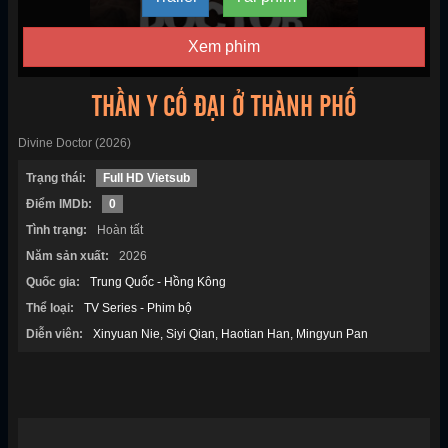
Xem phim
THẦN Y CỔ ĐẠI Ở THÀNH PHỐ
Divine Doctor (2026)
Trạng thái:
Full HD Vietsub
Điểm IMDb:
0
Tình trạng:
Hoàn tất
Năm sản xuất:
2026
Quốc gia:
Trung Quốc - Hồng Kông
Thể loại:
TV Series - Phim bộ
Diễn viên:
Xinyuan Nie
Siyi Qian
Haotian Han
Mingyun Pan