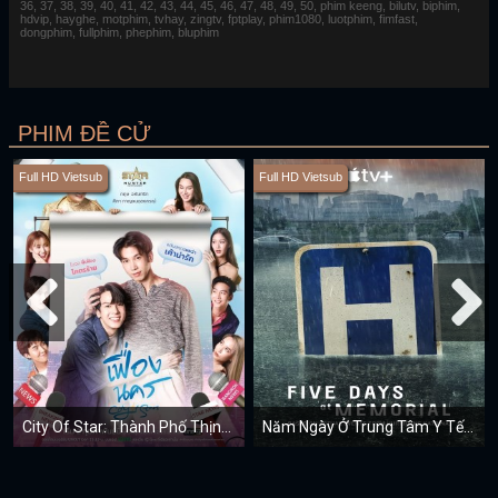
36, 37, 38, 39, 40, 41, 42, 43, 44, 45, 46, 47, 48, 49, 50, phim keeng, bilutv, biphim,
hdvip, hayghe, motphim, tvhay, zingtv, fptplay, phim1080, luotphim, fimfast,
dongphim, fullphim, phephim, bluphim
PHIM ĐỀ CỬ
Full HD Vietsub
Full HD Vietsub
City Of Star: Thành Phố Thịnh Vượng
Năm Ngày Ở Trung Tâm Y Tế Memorial