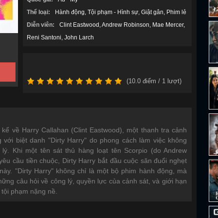
Thể loại:
Hành động
Tội phạm - Hình sự
Giật gân
Phim lẻ
Diễn viên:
Clint Eastwood
Andrew Robinson
Mae Mercer
Reni Santoni
John Larch
(
10.0
điểm /
1
lượt)
kể về Harry Callahan (Clint Eastwood), một thanh tra cảnh
g với biệt danh "Dirty Harry" do phong cách làm việc không
lý. Khi một tên sát thủ hàng loạt tên Scorpio (do Andrew
êu cầu tiền chuộc, Dirty Harry bắt đầu cuộc săn đuổi nghẹt
 này. "Dirty Harry" không chỉ là một bộ phim hành động, mà
ững câu hỏi về công lý, quyền lực của cảnh sát, và giới hạn
i tội phạm nặng nề.