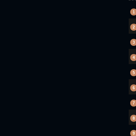
1
2
3
4
5
6
7
8
9