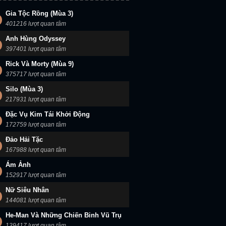
Gia Tộc Rồng (Mùa 3)
401216 lượt quan tâm
Anh Hùng Odyssey
397401 lượt quan tâm
Rick Và Morty (Mùa 9)
375717 lượt quan tâm
Silo (Mùa 3)
217931 lượt quan tâm
Đặc Vụ Kim Tái Khởi Động
172759 lượt quan tâm
Đảo Hải Tặc
167988 lượt quan tâm
Ám Ảnh
152917 lượt quan tâm
Nữ Siêu Nhân
144081 lượt quan tâm
He-Man Và Những Chiến Binh Vũ Trụ
139417 lượt quan tâm