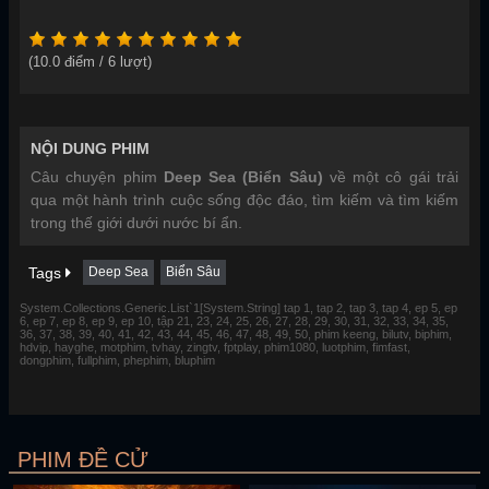
(
10.0
điểm /
6
lượt)
NỘI DUNG PHIM
Câu chuyện phim
Deep Sea (Biển Sâu)
về một cô gái trải
qua một hành trình cuộc sống độc đáo, tìm kiếm và tìm kiếm
trong thế giới dưới nước bí ẩn.
Tags
Deep Sea
Biển Sâu
System.Collections.Generic.List`1[System.String] tap 1, tap 2, tap 3, tap 4, ep 5, ep
6, ep 7, ep 8, ep 9, ep 10, tập 21, 23, 24, 25, 26, 27, 28, 29, 30, 31, 32, 33, 34, 35,
36, 37, 38, 39, 40, 41, 42, 43, 44, 45, 46, 47, 48, 49, 50, phim keeng, bilutv, biphim,
hdvip, hayghe, motphim, tvhay, zingtv, fptplay, phim1080, luotphim, fimfast,
dongphim, fullphim, phephim, bluphim
PHIM ĐỀ CỬ