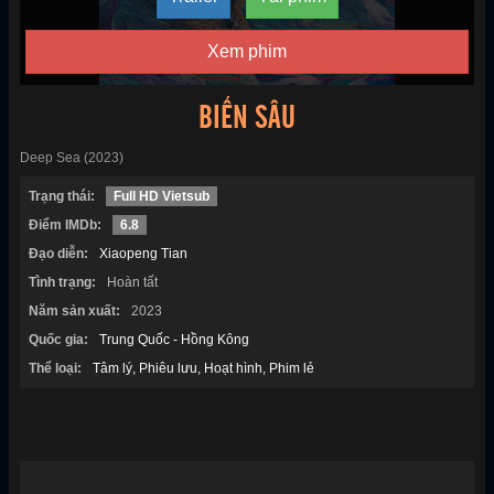
Xem phim
BIỂN SÂU
Deep Sea (2023)
Trạng thái:
Full HD Vietsub
Điểm IMDb:
6.8
Đạo diễn:
Xiaopeng Tian
Tình trạng:
Hoàn tất
Năm sản xuất:
2023
Quốc gia:
Trung Quốc - Hồng Kông
Thể loại:
Tâm lý
Phiêu lưu
Hoạt hình
Phim lẻ