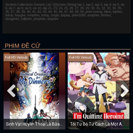
System.Collections.Generic.List`1[System.String] tap 1, tap 2, tap 3, tap 4, ep 5, ep
6, ep 7, ep 8, ep 9, ep 10, tập 21, 23, 24, 25, 26, 27, 28, 29, 30, 31, 32, 33, 34, 35,
36, 37, 38, 39, 40, 41, 42, 43, 44, 45, 46, 47, 48, 49, 50, phim keeng, bilutv, biphim,
hdvip, hayghe, motphim, tvhay, zingtv, fptplay, phim1080, luotphim, fimfast,
dongphim, fullphim, phephim, bluphim
PHIM ĐỀ CỬ
Full HD Vietsub
Full HD Vietsub
Sinh Vật Huyền Thoại Là Bữa Tối Của Tôi
Tôi Từ Bỏ Tư Cách Là Một Anh Hùng