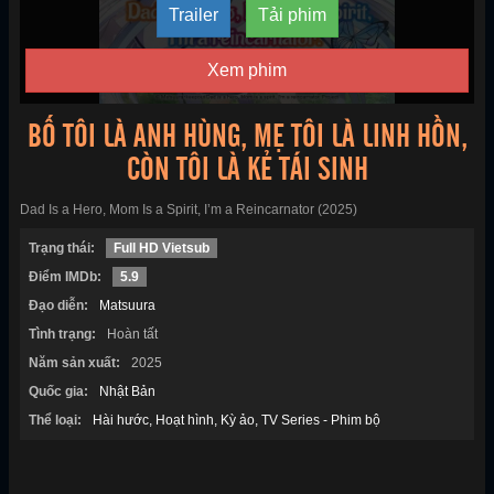
Trailer
Tải phim
Xem phim
BỐ TÔI LÀ ANH HÙNG, MẸ TÔI LÀ LINH HỒN,
CÒN TÔI LÀ KẺ TÁI SINH
Dad Is a Hero, Mom Is a Spirit, I’m a Reincarnator (2025)
Trạng thái:
Full HD Vietsub
Điểm IMDb:
5.9
Đạo diễn:
Matsuura
Tình trạng:
Hoàn tất
Năm sản xuất:
2025
Quốc gia:
Nhật Bản
Thể loại:
Hài hước
Hoạt hình
Kỳ ảo
TV Series - Phim bộ