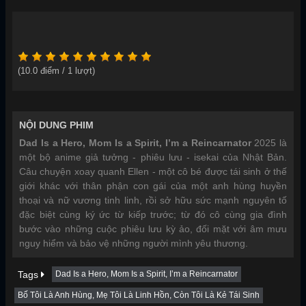
(
10.0
điểm /
1
lượt)
NỘI DUNG PHIM
Dad Is a Hero, Mom Is a Spirit, I’m a Reincarnator
2025 là
một bộ anime giả tưởng - phiêu lưu - isekai của Nhật Bản.
Câu chuyện xoay quanh Ellen - một cô bé được tái sinh ở thế
giới khác với thân phận con gái của một anh hùng huyền
thoại và nữ vương tinh linh, rồi sở hữu sức mạnh nguyên tố
đặc biệt cùng ký ức từ kiếp trước; từ đó cô cùng gia đình
bước vào những cuộc phiêu lưu kỳ ảo, đối mặt với âm mưu
nguy hiểm và bảo vệ những người mình yêu thương.
Tags
Dad Is a Hero, Mom Is a Spirit, I’m a Reincarnator
Bố Tôi Là Anh Hùng, Mẹ Tôi Là Linh Hồn, Còn Tôi Là Kẻ Tái Sinh