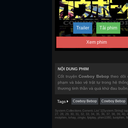
Trailer
Tải phim
Xem phim
NỘI DUNG PHIM
Cốt truyện
Cowboy Bebop
theo dõi 
phạm và bảo vệ trật tự trong hệ thốn
thương tinh thần và quá khứ đau buồn
Tags
Cowboy Bebop
Cowboy Bebop
System.Collections.Generic.List`1[System.String] tap 1,
27, 28, 29, 30, 31, 32, 33, 34, 35, 36, 37, 38, 39, 40,
motphim, tvhay, zingtv, fptplay, phim1080, luotphim, 