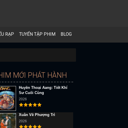
ẾU RẠP
TUYỂN TẬP PHIM
BLOG
HIM MỚI PHÁT HÀNH
Huyền Thoại Aang: Tiết Khí
Sư Cuối Cùng
2026
Xuân Về Phượng Trì
2026