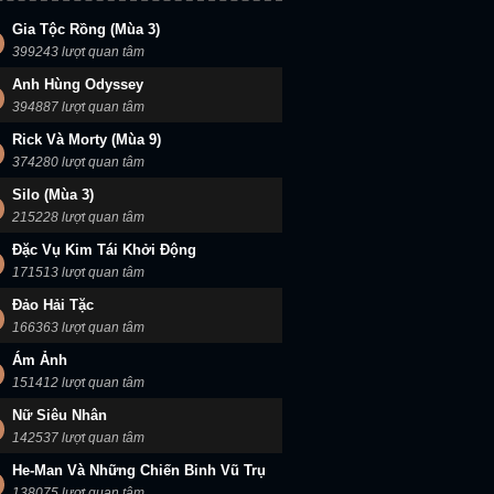
Gia Tộc Rồng (Mùa 3)
399243 lượt quan tâm
Anh Hùng Odyssey
394887 lượt quan tâm
Rick Và Morty (Mùa 9)
374280 lượt quan tâm
Silo (Mùa 3)
215228 lượt quan tâm
Đặc Vụ Kim Tái Khởi Động
171513 lượt quan tâm
Đảo Hải Tặc
166363 lượt quan tâm
Ám Ảnh
151412 lượt quan tâm
Nữ Siêu Nhân
142537 lượt quan tâm
He-Man Và Những Chiến Binh Vũ Trụ
138075 lượt quan tâm