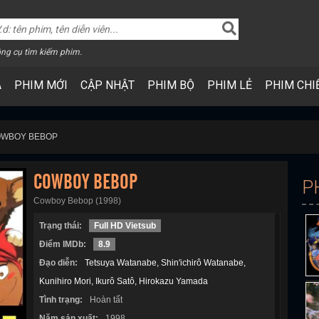
ng cụ tìm kiếm phim.
A
PHIM MỚI
CẬP NHẬT
PHIM BỘ
PHIM LẺ
PHIM CHI
OWBOY BEBOP
COWBOY BEBOP
P
Cowboy Bebop (1998)
Trạng thái:
Full HD Vietsub
Điểm IMDb:
8.9
Đạo diễn:
Tetsuya Watanabe
Shin'ichirô Watanabe
Kunihiro Mori
Ikurô Satô
Hirokazu Yamada
Tình trạng:
Hoàn tất
Năm sản xuất:
1998