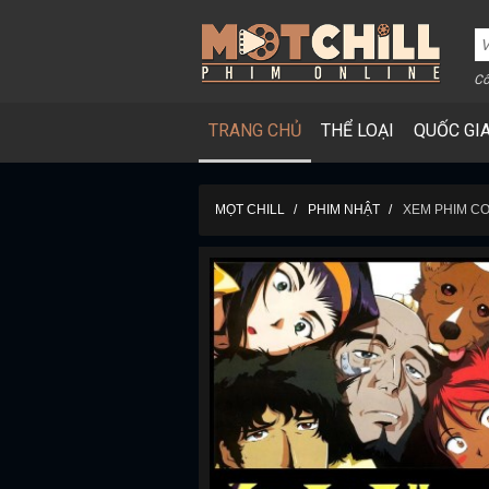
Cô
TRANG CHỦ
THỂ LOẠI
QUỐC GI
MỌT CHILL
PHIM NHẬT
XEM PHIM C