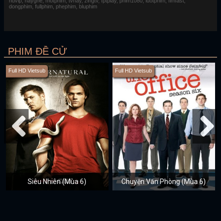
hdvip, hayghe, motphim, tvhay, zingtv, fptplay, phim1080, luotphim, fimfast,
dongphim, fullphim, phephim, bluphim
PHIM ĐỀ CỬ
Full HD Vietsub
Full HD Vietsub
Siêu Nhiên (Mùa 6)
Chuyện Văn Phòng (Mùa 6)