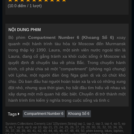
(
10.0
điểm /
1
lượt)
NỘI DUNG PHIM
Bộ phim
Compartment Number 6 (Khoang Số 6)
xoay
quanh một hành trình tàu hỏa từ Moscow đến Murmansk
trong thập kỷ 1990. Laura, một sinh viên nước ngoài tên là
Laura, đang cố gắng tránh xa khỏi cuộc sống ở Moscow và
quyết định đi chuyến tàu về phía Bắc. Trong chuyến hành
trình, cô phải chia sẻ một "compartment" (phòng ngủ chung)
với Ljoha, một người đàn ông Nga giản dị và có chút khó
chịu. Dù ban đầu hai người hoàn toàn xa lạ và có những xung
đột nhỏ, nhưng qua thời gian, họ bắt đầu tìm hiểu về nhau và
xây dựng một mối quan hệ đặc biệt. Chuyến đi trở thành một
hành trình tìm kiếm ý nghĩa trong cuộc sống và tình c
Tags
Compartment Number 6
Khoang Số 6
System.Collections.Generic.List`1[System.String] tap 1, tap 2, tap 3, tap 4, ep 5, ep
6, ep 7, ep 8, ep 9, ep 10, tập 21, 23, 24, 25, 26, 27, 28, 29, 30, 31, 32, 33, 34, 35,
36, 37, 38, 39, 40, 41, 42, 43, 44, 45, 46, 47, 48, 49, 50, phim keeng, bilutv, biphim,