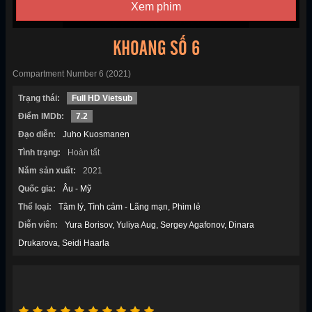
Xem phim
KHOANG SỐ 6
Compartment Number 6 (2021)
Trạng thái:
Full HD Vietsub
Điểm IMDb:
7.2
Đạo diễn:
Juho Kuosmanen
Tình trạng:
Hoàn tất
Năm sản xuất:
2021
Quốc gia:
Âu - Mỹ
Thể loại:
Tâm lý
Tình cảm - Lãng mạn
Phim lẻ
Diễn viên:
Yura Borisov
Yuliya Aug
Sergey Agafonov
Dinara
Drukarova
Seidi Haarla