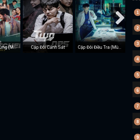
1
2
3
Cặp Đôi Bất Xứng (Mùa 3)
Cặp Đôi Cảnh Sát
Cặp Đôi Điều Tra (Mùa 1)
4
5
6
7
8
9