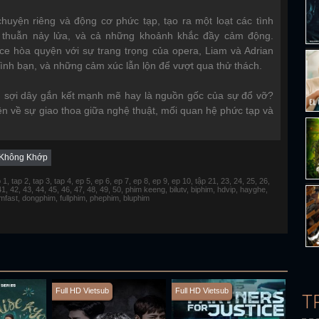
uyện riêng và động cơ phức tạp, tạo ra một loạt các tình
thuẫn nảy lửa, và cả những khoảnh khắc đầy cảm động.
nce hòa quyện với sự trang trọng của opera, Liam và Adrian
ình bạn, và những cảm xúc lẫn lộn để vượt qua thử thách.
nh sợi dây gắn kết mạnh mẽ hay là nguồn gốc của sự đổ vỡ?
 về sự giao thoa giữa nghệ thuật, mối quan hệ phức tạp và
 Không Khớp
 tap 2, tap 3, tap 4, ep 5, ep 6, ep 7, ep 8, ep 9, ep 10, tập 21, 23, 24, 25, 26,
 41, 42, 43, 44, 45, 46, 47, 48, 49, 50, phim keeng, bilutv, biphim, hdvip, hayghe,
fimfast, dongphim, fullphim, phephim, bluphim
Full HD Vietsub
Full HD Vietsub
Full H
T