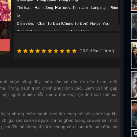
Thể loại:
Hành động
Hài hước
Tình cảm - Lãng mạn
Phim
lẻ
Diễn viên:
Chân Tử Đan (Chung Tử Đơn)
Ha-Lei Yip
Wan-Si Wong
James Mou
Jing-Hong Chui
(
10.0
điểm /
1
lượt)
nh cuộc sống đầy màu sắc và rắc rối của Liam, một
mê. Trong hành trình chinh phục đỉnh cao, Liam vô tình gặp
, một nghệ sĩ biểu diễn opera đang vật lộn để thoát khỏi cái
 kỳ lạ nhưng chân thành, mọi thứ càng trở nên phức tạp khi
chị gái sắc sảo và người chị họ ghen tuông của Adrian, một
g, hai đối thủ không đội trời chung của Liam trên sàn đấu, và