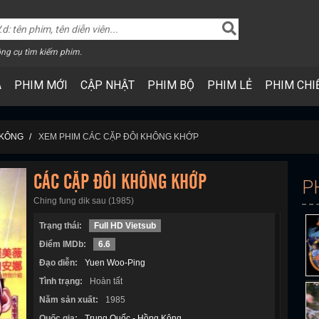
ng cụ tìm kiếm phim.
A
PHIM MỚI
CẬP NHẬT
PHIM BỘ
PHIM LẺ
PHIM CHI
 KÔNG
XEM PHIM CÁC CẶP ĐÔI KHÔNG KHỚP
CÁC CẶP ĐÔI KHÔNG KHỚP
P
Ching fung dik sau (1985)
Trạng thái:
Full HD Vietsub
Điểm IMDb:
6.6
Đạo diễn:
Yuen Woo-Ping
Tình trạng:
Hoàn tất
Năm sản xuất:
1985
Quốc gia:
Trung Quốc - Hồng Kông