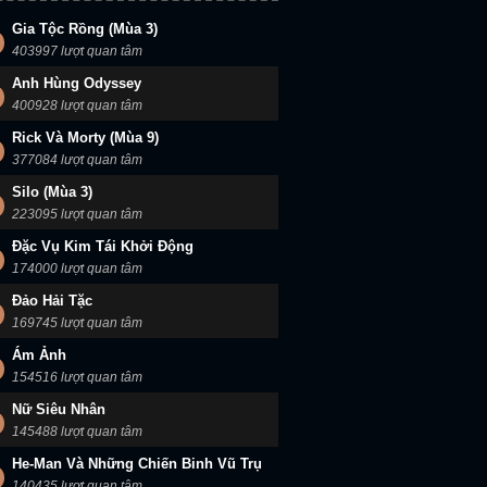
Gia Tộc Rồng (Mùa 3)
403997 lượt quan tâm
Anh Hùng Odyssey
400928 lượt quan tâm
Rick Và Morty (Mùa 9)
377084 lượt quan tâm
Cặp Đôi Điều Tra (Mùa 2)
Cặp Đôi Hoàn Hảo
Cặp Đôi Bất Xứng (Mùa 2)
Silo (Mùa 3)
223095 lượt quan tâm
Đặc Vụ Kim Tái Khởi Động
174000 lượt quan tâm
Đảo Hải Tặc
169745 lượt quan tâm
Ám Ảnh
154516 lượt quan tâm
Nữ Siêu Nhân
145488 lượt quan tâm
He-Man Và Những Chiến Binh Vũ Trụ
140435 lượt quan tâm