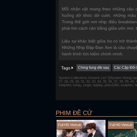
Mỗi nhân vật mang theo những câu ch
huống dở khóc dở cười, những mâu 
Trong thế giới nơi nhịp điệu breakda
phải tìm cách cân bằng giữa ước mơ, t
Liệu sự khác biệt giữa họ có trở thà
Những Nhịp Đập Đan Xen là câu chuyện
hành trình tìm kiếm chính mình.
Tags
Ching fung dik sau
Các Cặp Đôi
System.Collections.Generic.List`1[System.String] tap 1,
27, 28, 29, 30, 31, 32, 33, 34, 35, 36, 37, 38, 39, 40,
motphim, tvhay, zingtv, fptplay, phim1080, luotphim, 
PHIM ĐỀ CỬ
Full HD Vietsub
Full HD Vietsub