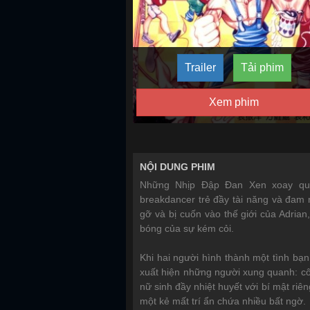
Trailer
Tải phim
Xem phim
NỘI DUNG PHIM
Những Nhịp Đập Đan Xen xoay qua
breakdancer trẻ đầy tài năng và đam 
gỡ và bị cuốn vào thế giới của Adrian
bóng của sự kém cỏi.
Khi hai người hình thành một tình bạn
xuất hiện những người xung quanh: cô 
nữ sinh đầy nhiệt huyết với bí mật riên
một kẻ mất trí ẩn chứa nhiều bất ngờ.