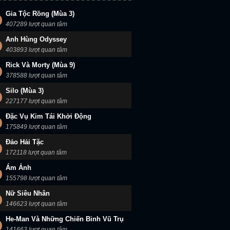
Gia Tộc Rồng (Mùa 3)
407289 lượt quan tâm
Anh Hùng Odyssey
403893 lượt quan tâm
Rick Và Morty (Mùa 9)
378588 lượt quan tâm
Silo (Mùa 3)
227177 lượt quan tâm
Đặc Vụ Kim Tái Khởi Động
175849 lượt quan tâm
Đảo Hải Tặc
172118 lượt quan tâm
Ám Ảnh
155798 lượt quan tâm
Nữ Siêu Nhân
146623 lượt quan tâm
He-Man Và Những Chiến Binh Vũ Trụ
141663 lượt quan tâm