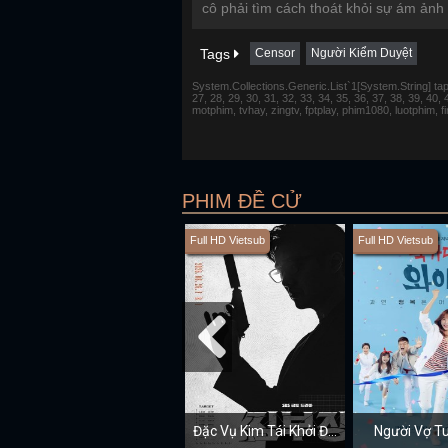
cô phải tìm cách thoát khỏi sự ám ảnh
Tags
Censor
Người Kiểm Duyệt
System.Collections.Generic.List`1[System.String] tap 1,
27, 28, 29, 30, 31, 32, 33, 34, 35, 36, 37, 38, 39, 40,
motphim, tvhay, zingtv, fptplay, phim1080, luotphim, 
PHIM ĐỀ CỬ
Full HD Vietsub
Full HD Vietsub
Đặc Vụ Kim Tái Khởi Động
Người Vợ Tu