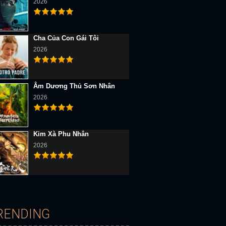
2026
Cha Của Con Gái Tôi
2026
Âm Dương Thủ Sơn Nhân
2026
D Vietsub
Full HD Vietsub
Vietsub
Kim Xà Phu Nhân
2026
RENDING
iểm Toán Viên
Người Vợ Nguy Hiểm Của Tôi
Luận Kiếm Hoa Sơn Gặp Dị Nhân