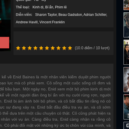
Thể loại:
Kinh dị
Bí ẩn
Phim lẻ
Diễn viên:
Sharon Taylor
Beau Gadsdon
Adrian Schiller
Andrew Havill
Vincent Franklin
(
10.0
điểm /
10
lượt)
)
kể về Enid Baines là một nhân viên kiểm duyệt phim người
 bạo lực mà cô phải xem. Cô sống một cuộc sống cô đơn và
 để bầu bạn. Một ngày nọ, Enid xem một bộ phim kinh dị mới
 kể về một người đàn ông bí ẩn với nụ cười rùng rợn, người
. Enid bị ám ảnh bởi bộ phim, và cô bắt đầu tin rằng nó có
hực sự đang xảy ra. Enid bắt đầu điều tra vụ án, và cô sớm
ó thể dựa trên một câu chuyện có thật. Cô cũng phát hiện ra
 nhân với vụ án. Càng điều tra, Enid càng nhận ra rằng cô
m. Cô phải đối mặt với những ký ức bị chôn vùi của mình, và