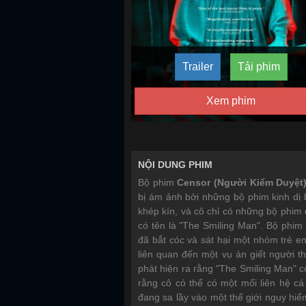
Trailer
Tải phim
Xem phim
NỘI DUNG PHIM
Bộ phim
Censor (Người Kiểm Duyệt
bị ám ảnh bởi những bộ phim kinh dị
khép kín, và cô chỉ có những bộ phim
có tên là "The Smiling Man". Bộ phim
đã bắt cóc và sát hại một nhóm trẻ em
liên quan đến một vụ án giết người t
phát hiện ra rằng "The Smiling Man" c
rằng cô có thể có một mối liên hệ cá
đang sa lầy vào một thế giới nguy hiể