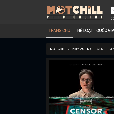
Cô
TRANG CHỦ
THỂ LOẠI
QUỐC GI
MỌT CHILL
PHIM ÂU - MỸ
XEM PHIM 