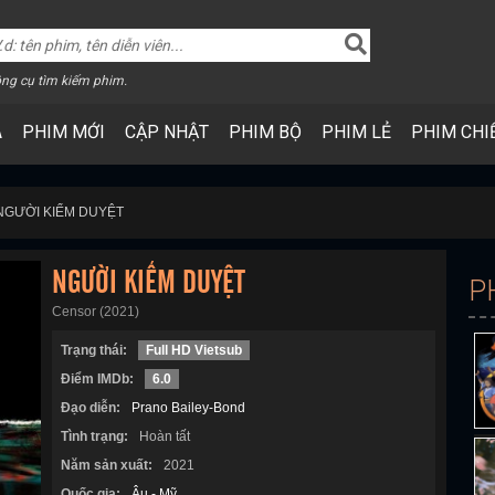
ng cụ tìm kiếm phim.
A
PHIM MỚI
CẬP NHẬT
PHIM BỘ
PHIM LẺ
PHIM CHI
NGƯỜI KIỂM DUYỆT
NGƯỜI KIỂM DUYỆT
P
Censor (2021)
Trạng thái:
Full HD Vietsub
Điểm IMDb:
6.0
Đạo diễn:
Prano Bailey-Bond
Tình trạng:
Hoàn tất
Năm sản xuất:
2021
Quốc gia:
Âu - Mỹ