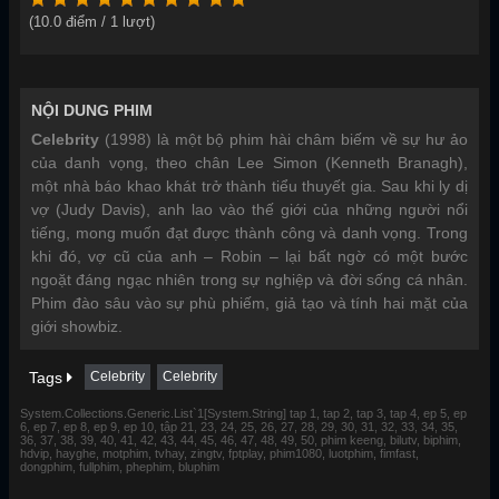
(
10.0
điểm /
1
lượt)
NỘI DUNG PHIM
Celebrity
(1998) là một bộ phim hài châm biếm về sự hư ảo
của danh vọng, theo chân Lee Simon (Kenneth Branagh),
một nhà báo khao khát trở thành tiểu thuyết gia. Sau khi ly dị
vợ (Judy Davis), anh lao vào thế giới của những người nổi
tiếng, mong muốn đạt được thành công và danh vọng. Trong
khi đó, vợ cũ của anh – Robin – lại bất ngờ có một bước
ngoặt đáng ngạc nhiên trong sự nghiệp và đời sống cá nhân.
Phim đào sâu vào sự phù phiếm, giả tạo và tính hai mặt của
giới showbiz.
Tags
Celebrity
Celebrity
System.Collections.Generic.List`1[System.String] tap 1, tap 2, tap 3, tap 4, ep 5, ep
6, ep 7, ep 8, ep 9, ep 10, tập 21, 23, 24, 25, 26, 27, 28, 29, 30, 31, 32, 33, 34, 35,
36, 37, 38, 39, 40, 41, 42, 43, 44, 45, 46, 47, 48, 49, 50, phim keeng, bilutv, biphim,
hdvip, hayghe, motphim, tvhay, zingtv, fptplay, phim1080, luotphim, fimfast,
dongphim, fullphim, phephim, bluphim