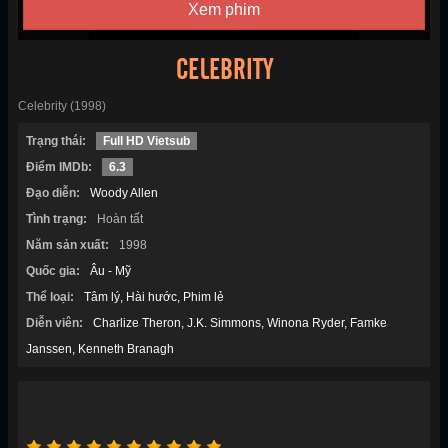
Xem phim
CELEBRITY
Celebrity (1998)
Trạng thái:
Full HD Vietsub
Điểm IMDb:
6.3
Đạo diễn:
Woody Allen
Tình trạng:
Hoàn tất
Năm sản xuất:
1998
Quốc gia:
Âu - Mỹ
Thể loại:
Tâm lý
Hài hước
Phim lẻ
Diễn viên:
Charlize Theron
J.K. Simmons
Winona Ryder
Famke
Janssen
Kenneth Branagh