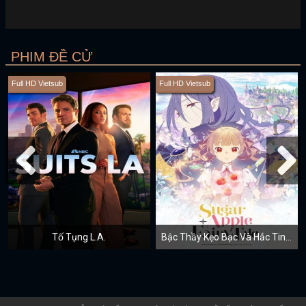
PHIM ĐỀ CỬ
Full HD Vietsub
Full HD Vietsub
Tố Tụng L.A.
Bậc Thầy Kẹo Bạc Và Hắc Tinh Linh