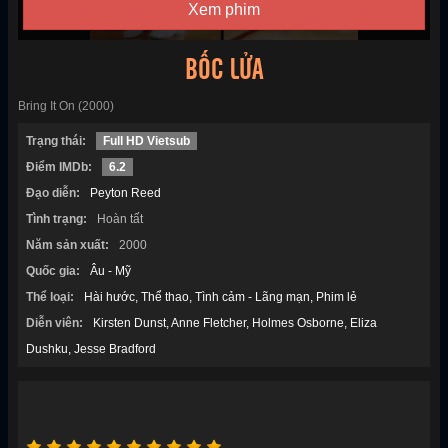
Xem phim
BỐC LỬA
Bring It On (2000)
Trạng thái:
Full HD Vietsub
Điểm IMDb:
6.2
Đạo diễn:
Peyton Reed
Tình trạng:
Hoàn tất
Năm sản xuất:
2000
Quốc gia:
Âu - Mỹ
Thể loại:
Hài hước
Thể thao
Tình cảm - Lãng mạn
Phim lẻ
Diễn viên:
Kirsten Dunst
Anne Fletcher
Holmes Osborne
Eliza
Dushku
Jesse Bradford