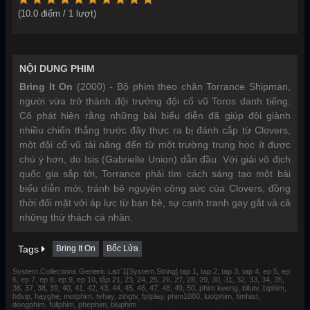
(
10.0
điểm /
1
lượt)
NỘI DUNG PHIM
Bring It On
(2000) - Bộ phim theo chân Torrance Shipman,
người vừa trở thành đội trưởng đội cổ vũ Toros danh tiếng.
Cô phát hiện rằng những bài biểu diễn đã giúp đội giành
nhiều chiến thắng trước đây thực ra bị đánh cắp từ Clovers,
một đội cổ vũ tài năng đến từ một trường trung học ít được
chú ý hơn, do Isis (Gabrielle Union) dẫn đầu. Với giải vô địch
quốc gia sắp tới, Torrance phải tìm cách sáng tạo một bài
biểu diễn mới, tránh bê nguyên công sức của Clovers, đồng
thời đối mặt với áp lực từ bạn bè, sự cạnh tranh gay gắt và cả
những thử thách cá nhân.
Tags
Bring It On
Bốc Lửa
System.Collections.Generic.List`1[System.String] tap 1, tap 2, tap 3, tap 4, ep 5, ep
6, ep 7, ep 8, ep 9, ep 10, tập 21, 23, 24, 25, 26, 27, 28, 29, 30, 31, 32, 33, 34, 35,
36, 37, 38, 39, 40, 41, 42, 43, 44, 45, 46, 47, 48, 49, 50, phim keeng, bilutv, biphim,
hdvip, hayghe, motphim, tvhay, zingtv, fptplay, phim1080, luotphim, fimfast,
dongphim, fullphim, phephim, bluphim