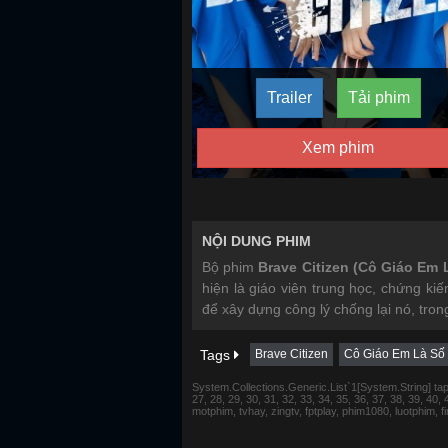
Trailer
Tải phim
Xem phim
NỘI DUNG PHIM
Bộ phim
Brave Citizen (Cô Giáo Em 
hiện là giáo viên trung học, chứng ki
để xây dựng công lý chống lại nó, tron
Tags
Brave Citizen
Cô Giáo Em Là Số
System.Collections.Generic.List`1[System.String] tap 1,
27, 28, 29, 30, 31, 32, 33, 34, 35, 36, 37, 38, 39, 40,
motphim, tvhay, zingtv, fptplay, phim1080, luotphim, 