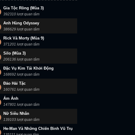
Gia Tộc Rồng (Mùa 3)
392310 lượt quan tâm
Anh Hùng Odyssey
386629 lượt quan tâm
Rick Và Morty (Mùa 9)
371201 lượt quan tâm
Silo (Mùa 3)
206136 lượt quan tâm
Đặc Vụ Kim Tái Khởi Động
168692 lượt quan tâm
Đảo Hải Tặc
160761 lượt quan tâm
Ám Ảnh
147801 lượt quan tâm
Nữ Siêu Nhân
139103 lượt quan tâm
He-Man Và Những Chiến Binh Vũ Trụ
135111 lượt quan tâm