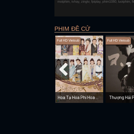
motphim, tvhay, zingtv, fptplay, phim1080, luotphim, 
PHIM ĐỀ CỬ
Full HD Vietsub
Full HD Vietsub
Hoa Tạ Hoa Phi Hoa Mãn Thiên
Thượng Hải 