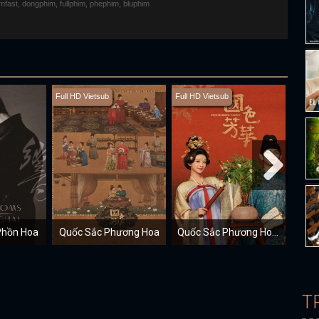
fimfast, dongphim, fullphim, phephim, bluphim
Full HD Vietsub
Full HD Vietsub
Full H
Phồn Hoa
Quốc Sắc Phương Hoa
Quốc Sắc Phương Hoa (Mùa 2)
T