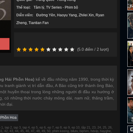
Thể loại:
Tâm lý
TV Series - Phim bộ
Diễn viên:
Đường Yên
Haoyu Yang
Zhilei Xin
Ryan
Zheng
Tiantian Fan
(
5.0
điểm /
2
lượt)
g Hải Phồn Hoa)
kể về đầu những năm 1990, trong thời kỳ
 tranh giành vị trí dẫn đầu, A Bảo cũng trở thành ông Bảo,
i một huyền thoại trong lòng những người đi đầu xu hướng ở
, có những thời nước chảy mỏng dài, nam nữ, thăng trầm,
hời đại.
 Phồn Hoa
 tap 2, tap 3, tap 4, ep 5, ep 6, ep 7, ep 8, ep 9, ep 10, tập 21, 23, 24, 25, 26,
 41, 42, 43, 44, 45, 46, 47, 48, 49, 50, phim keeng, bilutv, biphim, hdvip, hayghe,