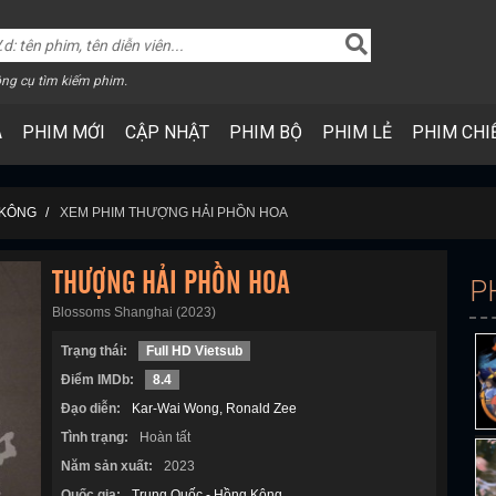
ng cụ tìm kiếm phim.
A
PHIM MỚI
CẬP NHẬT
PHIM BỘ
PHIM LẺ
PHIM CHI
 KÔNG
XEM PHIM THƯỢNG HẢI PHỒN HOA
THƯỢNG HẢI PHỒN HOA
P
Blossoms Shanghai (2023)
Trạng thái:
Full HD Vietsub
Điểm IMDb:
8.4
Đạo diễn:
Kar-Wai Wong
Ronald Zee
Tình trạng:
Hoàn tất
Năm sản xuất:
2023
Quốc gia:
Trung Quốc - Hồng Kông