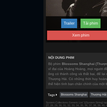
Trailer
Tải phim
Xem phim
NỘI DUNG PHIM
Bộ phim
Blossoms Shanghai (Thượn
vĩ đại của Hoàng Hoàng, mọi người đều
ông có thành công và thất bại, để lạ
Thượng Hải. Có những thời huy hoàng
thể hiện tình bạn chân chính của một t
Tags
Blossoms Shanghai
Thượng Hải
System.Collections.Generic.List`1[System.String] tap 1,
27, 28, 29, 30, 31, 32, 33, 34, 35, 36, 37, 38, 39, 40,