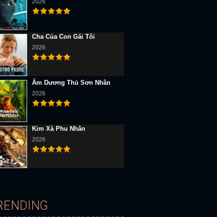
2026
Cha Của Con Gái Tôi
2026
D Vietsub
Full HD Vietsub
Full HD Vietsub
Âm Dương Thủ Sơn Nhân
2026
Kim Xà Phu Nhân
2026
Hoa Nguyệt
Nghĩa Hải Hào Tình
Truyện Cổ Tích Phần Hai
RENDING