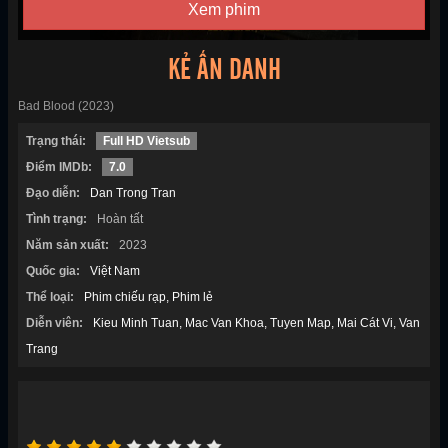
Xem phim
KẺ ẨN DANH
Bad Blood (2023)
Trạng thái:
Full HD Vietsub
Điểm IMDb:
7.0
Đạo diễn:
Dan Trong Tran
Tình trạng:
Hoàn tất
Năm sản xuất:
2023
Quốc gia:
Việt Nam
Thể loại:
Phim chiếu rạp
Phim lẻ
Diễn viên:
Kieu Minh Tuan
Mac Van Khoa
Tuyen Map
Mai Cát Vi
Van
Trang