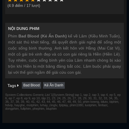
(
4.9
điểm /
17
lượt)
NỘI DUNG PHIM
Phim
Bad Blood (Kẻ Ẩn Danh)
kể về Lâm (Kiều Minh Tuấn),
một sát thủ khét tiếng, đã quyết định giải nghệ để sống một
cuộc sống bình thường. Anh kết hôn với Hằng (Mai Cát Vi),
một cô gái trẻ xinh đẹp và có con gái riêng là Hiền (Hiền Lê).
Tuy nhiên, cuộc sống bình yên của Lâm nhanh chóng bị xáo
trộn khi Hiền bị một băng đảng bắt cóc. Lâm buộc phải quay
lại với thế giới ngầm để giải cứu con gái.
Tags
Bad Blood
Kẻ Ẩn Danh
System.Collections.Generic.List`1[System.String] tap 1, tap 2, tap 3, tap 4, ep 5, ep
6, ep 7, ep 8, ep 9, ep 10, tập 21, 23, 24, 25, 26, 27, 28, 29, 30, 31, 32, 33, 34, 35,
36, 37, 38, 39, 40, 41, 42, 43, 44, 45, 46, 47, 48, 49, 50, phim keeng, bilutv, biphim,
hdvip, hayghe, motphim, tvhay, zingtv, fptplay, phim1080, luotphim, fimfast,
dongphim, fullphim, phephim, bluphim