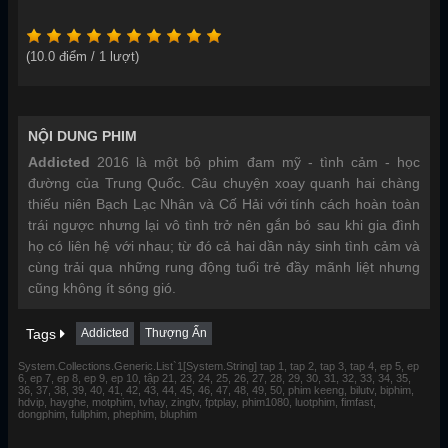
(
10.0
điểm /
1
lượt)
NỘI DUNG PHIM
Addicted
2016 là một bộ phim đam mỹ - tình cảm - học
đường của Trung Quốc. Câu chuyện xoay quanh hai chàng
thiếu niên Bạch Lạc Nhân và Cố Hải với tính cách hoàn toàn
trái ngược nhưng lại vô tình trở nên gắn bó sau khi gia đình
họ có liên hệ với nhau; từ đó cả hai dần nảy sinh tình cảm và
cùng trải qua những rung động tuổi trẻ đầy mãnh liệt nhưng
cũng không ít sóng gió.
Tags
Addicted
Thượng Ẩn
System.Collections.Generic.List`1[System.String] tap 1, tap 2, tap 3, tap 4, ep 5, ep
6, ep 7, ep 8, ep 9, ep 10, tập 21, 23, 24, 25, 26, 27, 28, 29, 30, 31, 32, 33, 34, 35,
36, 37, 38, 39, 40, 41, 42, 43, 44, 45, 46, 47, 48, 49, 50, phim keeng, bilutv, biphim,
hdvip, hayghe, motphim, tvhay, zingtv, fptplay, phim1080, luotphim, fimfast,
dongphim, fullphim, phephim, bluphim