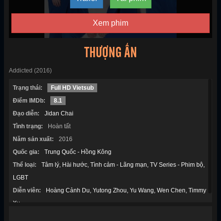
Xem phim
THƯỢNG ẨN
Addicted (2016)
Trạng thái:
Full HD Vietsub
Điểm IMDb:
8.1
Đạo diễn:
Jidan Chai
Tình trạng:
Hoàn tất
Năm sản xuất:
2016
Quốc gia:
Trung Quốc - Hồng Kông
Thể loại:
Tâm lý
Hài hước
Tình cảm - Lãng mạn
TV Series - Phim bộ
LGBT
Diễn viên:
Hoàng Cảnh Du
Yutong Zhou
Yu Wang
Wen Chen
Timmy
Xu