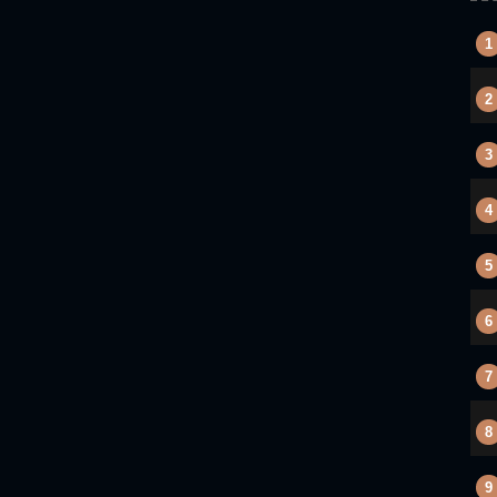
1
2
3
4
5
6
7
8
9