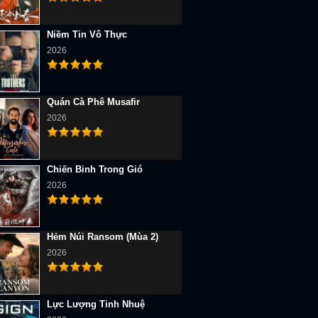
Niềm Tin Vô Thực
2026
Quán Cà Phê Musafir
2026
Chiến Binh Trong Gió
2026
Hẻm Núi Ransom (Mùa 2)
2026
Lực Lượng Tinh Nhuệ