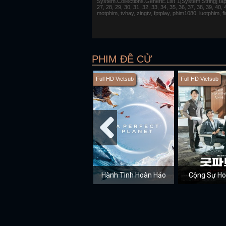
System.Collections.Generic.List`1[System.String] tap 1,
27, 28, 29, 30, 31, 32, 33, 34, 35, 36, 37, 38, 39, 40,
motphim, tvhay, zingtv, fptplay, phim1080, luotphim, 
PHIM ĐỀ CỬ
Full HD Vietsub
Full HD Vietsub
Hành Tinh Hoàn Hảo
Cộng Sự Ho