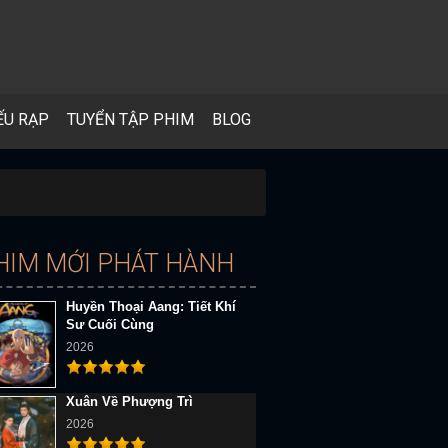
ẾU RẠP
TUYỂN TẬP PHIM
BLOG
HIM MỚI PHÁT HÀNH
Huyền Thoại Aang: Tiết Khí
Sư Cuối Cùng
2026
Xuân Về Phượng Trì
2026