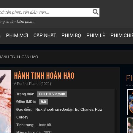
ng cụ tìm kiếm phim.
A
PHIM MỚI
CẬP NHẬT
PHIM BỘ
PHIM LẺ
PHIM CHI
HÀNH TINH HOÀN HẢO
HÀNH TINH HOÀN HẢO
P
A Perfect Planet (2021)
Trạng thái:
Full HD Vietsub
Điểm IMDb:
9.0
Đạo diễn:
Nick Shoolingin-Jordan
Ed Charles
Huw
Cordey
Tình trạng:
Hoàn tất
Năm sản xuất:
2021