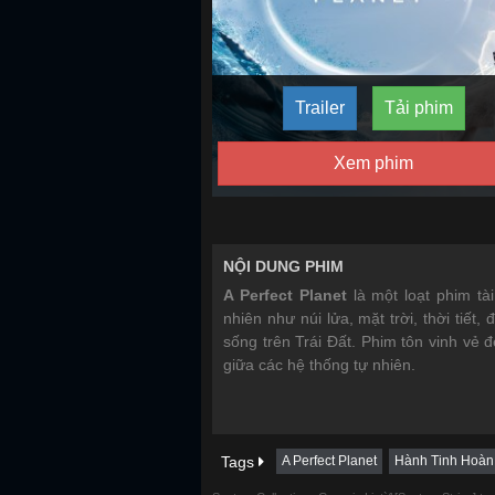
Trailer
Tải phim
Xem phim
NỘI DUNG PHIM
A Perfect Planet
là một loạt phim tài
nhiên như núi lửa, mặt trời, thời tiết
sống trên Trái Đất. Phim tôn vinh vẻ 
giữa các hệ thống tự nhiên.
Tags
A Perfect Planet
Hành Tinh Hoàn