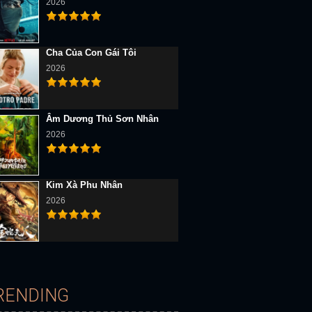
2026
Cha Của Con Gái Tôi
2026
Âm Dương Thủ Sơn Nhân
2026
D Vietsub
Full HD Vietsub
Full HD Vietsub
Kim Xà Phu Nhân
2026
Cẩm Nang Cho Thiếu Nữ
Thiếu Nữ Và Ác Long
30 Rock (Mùa 1)
RENDING