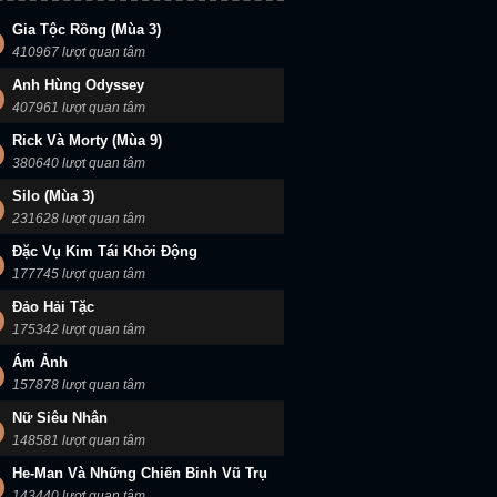
Gia Tộc Rồng (Mùa 3)
410967 lượt quan tâm
Anh Hùng Odyssey
407961 lượt quan tâm
Rick Và Morty (Mùa 9)
380640 lượt quan tâm
Silo (Mùa 3)
231628 lượt quan tâm
Đặc Vụ Kim Tái Khởi Động
177745 lượt quan tâm
Đảo Hải Tặc
175342 lượt quan tâm
Ám Ảnh
157878 lượt quan tâm
Nữ Siêu Nhân
148581 lượt quan tâm
He-Man Và Những Chiến Binh Vũ Trụ
143440 lượt quan tâm