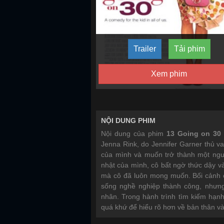
Trailer
Tải phim
Xem phim
NỘI DUNG PHIM
Nội dung của phim
13 Going on 30 
Jenna Rink, do Jennifer Garner thủ va
của mình và muốn trở thành một ngườ
nhật của mình, cô bất ngờ thức dậy và
mà cô đã luôn mong muốn. Bối cảnh c
sống nghề nghiệp thành công, nhưng
nhân. Trong hành trình tìm kiếm hạnh 
quá khứ để hiểu rõ hơn về bản thân và 