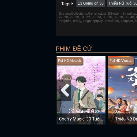
Tags
13 Going on 30
Thiếu Nữ Tuổi 3
System.Collections.Generic.List`1[System.String] tap 1,
27, 28, 29, 30, 31, 32, 33, 34, 35, 36, 37, 38, 39, 40,
motphim, tvhay, zingtv, fptplay, phim1080, luotphim, 
PHIM ĐỀ CỬ
Full HD Vietsub
Full HD Vietsub
Cherry Magic: 30 Tuổi Vẫn Còn "Zin" Sẽ Biến Thành Phù Thủy
Thiếu Nữ Đ