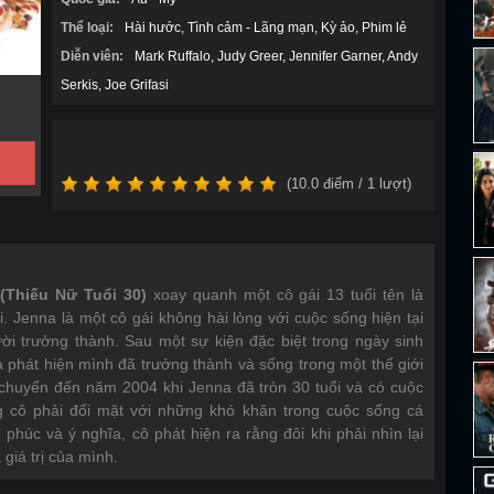
Thể loại:
Hài hước
Tình cảm - Lãng mạn
Kỳ ảo
Phim lẻ
Diễn viên:
Mark Ruffalo
Judy Greer
Jennifer Garner
Andy
Serkis
Joe Grifasi
(
10.0
điểm /
1
lượt)
(Thiếu Nữ Tuổi 30)
xoay quanh một cô gái 13 tuổi tên là
i. Jenna là một cô gái không hài lòng với cuộc sống hiện tại
i trưởng thành. Sau một sự kiện đặc biệt trong ngày sinh
 phát hiện mình đã trưởng thành và sống trong một thế giới
huyển đến năm 2004 khi Jenna đã tròn 30 tuổi và có cuộc
 cô phải đối mặt với những khó khăn trong cuộc sống cá
phúc và ý nghĩa, cô phát hiện ra rằng đôi khi phải nhìn lại
giá trị của mình.