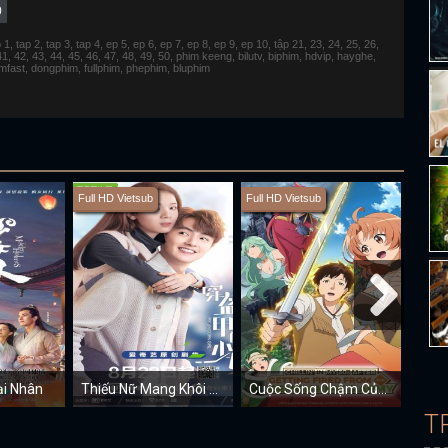
0
 tap 2, tap 3, tap 4, ep 5, ep 6, ep 7, ep 8, ep 9, ep 10, tập 21, 23, 24, 25, 26,
 41, 42, 43, 44, 45, 46, 47, 48, 49, 50, phim keeng, bilutv, biphim, hdvip, hayghe,
fimfast, dongphim, fullphim, phephim, bluphim
Full HD Vietsub
Full HD Vietsub
Full H
ại Nhân
Thiếu Nữ Mang Khôi Giáp
Cuộc Sống Chậm Của Chiến Binh Hắc Ám Bị Cho Về Vườn Tuổi 30
T