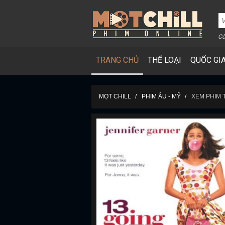
Cô
TRANG CHỦ
THỂ LOẠI
QUỐC GI
MỌT CHILL
PHIM ÂU - MỸ
XEM PHIM 