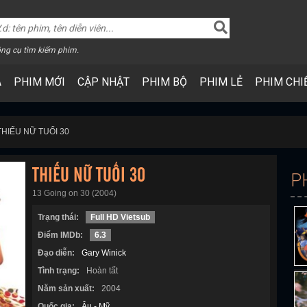
ng cụ tìm kiếm phim.
A
PHIM MỚI
CẬP NHẬT
PHIM BỘ
PHIM LẺ
PHIM CHI
THIẾU NỮ TUỔI 30
THIẾU NỮ TUỔI 30
P
13 Going on 30 (2004)
Trạng thái:
Full HD Vietsub
Điểm IMDb:
6.3
Đạo diễn:
Gary Winick
Tình trạng:
Hoàn tất
Năm sản xuất:
2004
Quốc gia:
Âu - Mỹ