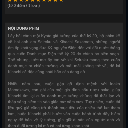
(
10.0
điểm /
1
lượt)
NỘI DUNG PHIM
Lấy bối cảnh một Kyoto giả tưởng của thế kỷ 20, bộ phim kể
về hai anh em Seiroku và Kihachi Sakamoto, những người
ôm ấp khát vọng đưa Kỷ nguyên Điện đến với đất nước thông
qua cuốn Danh mục Điện thế kỷ 20 do chính họ biên soạn.
Thế nhưng, ước mơ ấy tan vỡ khi Seiroku mang theo cuốn
danh mục ra chiến trường và mãi mãi không trở về, để lại
Kihachi cô độc cùng hoài bão còn dang dở.
Nhiều năm sau, cuộc gặp gỡ định mệnh với Inako
Momokawa, con gái của một gia đình nấu rượu sake, giúp
Kihachi tìm lại cuốn danh mục tưởng chừng đã thất lạc và
thắp sáng niềm tin vào giấc mơ năm xưa. Tuy nhiên, cuốn tài
liệu quý giá cũng trở thành mục tiêu của nhiều thế lực tham
lam, buộc Kihachi phải bước vào cuộc hành trình đầy hiểm
nguy để bảo vệ lý tưởng, gìn giữ di sản của người anh và
theo đuổi tương lai mà cả hai từng khao khát.