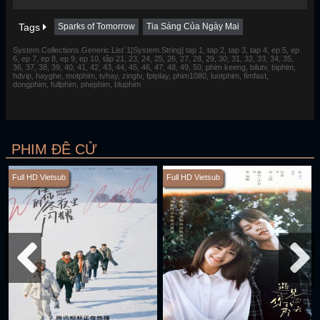
Tags
Sparks of Tomorrow
Tia Sáng Của Ngày Mai
System.Collections.Generic.List`1[System.String] tap 1, tap 2, tap 3, tap 4, ep 5, ep
6, ep 7, ep 8, ep 9, ep 10, tập 21, 23, 24, 25, 26, 27, 28, 29, 30, 31, 32, 33, 34, 35,
36, 37, 38, 39, 40, 41, 42, 43, 44, 45, 46, 47, 48, 49, 50, phim keeng, bilutv, biphim,
hdvip, hayghe, motphim, tvhay, zingtv, fptplay, phim1080, luotphim, fimfast,
dongphim, fullphim, phephim, bluphim
PHIM ĐỀ CỬ
Full HD Vietsub
Full HD Vietsub