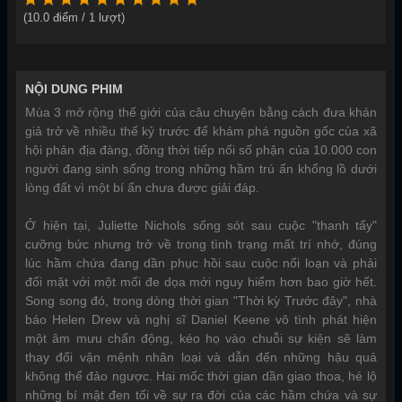
(
10.0
điểm /
1
lượt)
NỘI DUNG PHIM
Mùa 3 mở rộng thế giới của câu chuyện bằng cách đưa khán
giả trở về nhiều thế kỷ trước để khám phá nguồn gốc của xã
hội phản địa đàng, đồng thời tiếp nối số phận của 10.000 con
người đang sinh sống trong những hầm trú ẩn khổng lồ dưới
lòng đất vì một bí ẩn chưa được giải đáp.
Ở hiện tại, Juliette Nichols sống sót sau cuộc "thanh tẩy"
cưỡng bức nhưng trở về trong tình trạng mất trí nhớ, đúng
lúc hầm chứa đang dần phục hồi sau cuộc nổi loạn và phải
đối mặt với một mối đe dọa mới nguy hiểm hơn bao giờ hết.
Song song đó, trong dòng thời gian "Thời kỳ Trước đây", nhà
báo Helen Drew và nghị sĩ Daniel Keene vô tình phát hiện
một âm mưu chấn động, kéo họ vào chuỗi sự kiện sẽ làm
thay đổi vận mệnh nhân loại và dẫn đến những hậu quả
không thể đảo ngược. Hai mốc thời gian dần giao thoa, hé lộ
những bí mật đen tối về sự ra đời của các hầm chứa và sự