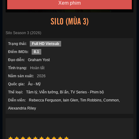
Xem phim
SILO (MÙA 3)
Silo Season 3 (2026)
Trạng thái:
Full HD Vietsub
Điểm IMDb:
8.1
Đạo diễn:
Graham Yost
Tình trạng:
Hoàn tất
Năm sản xuất:
2026
Quốc gia:
Âu - Mỹ
Thể loại:
Tâm lý
Viễn tưởng
Bí ẩn
TV Series - Phim bộ
Diễn viên:
Rebecca Ferguson
Iain Glen
Tim Robbins
Common
Alexandria Riley