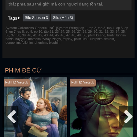
thật phía sau thế giới mà con người đang tồn tại.
Tags
Silo Season 3
Silo (Mùa 3)
System.Collections.Generic.List`1[System.String] tap 1, tap 2, tap 3, tap 4, ep 5, ep
6, ep 7, ep 8, ep 9, ep 10, tập 21, 23, 24, 25, 26, 27, 28, 29, 30, 31, 32, 33, 34, 35,
36, 37, 38, 39, 40, 41, 42, 43, 44, 45, 46, 47, 48, 49, 50, phim keeng, bilutv, biphim,
hdvip, hayghe, motphim, tvhay, zingtv, fptplay, phim1080, luotphim, fimfast,
dongphim, fullphim, phephim, bluphim
PHIM ĐỀ CỬ
Full HD Vietsub
Full HD Vietsub