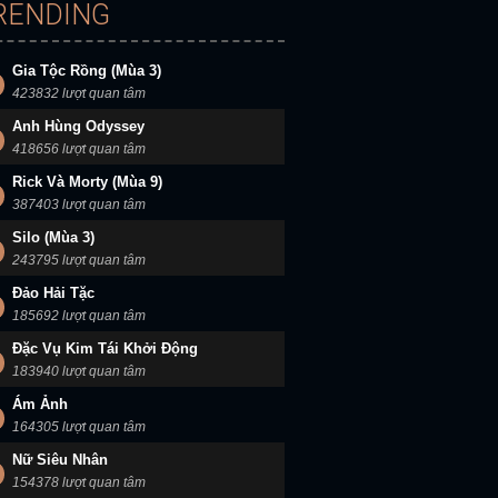
RENDING
Gia Tộc Rồng (Mùa 3)
423832 lượt quan tâm
Anh Hùng Odyssey
418656 lượt quan tâm
Rick Và Morty (Mùa 9)
387403 lượt quan tâm
Silo (Mùa 3)
243795 lượt quan tâm
Đảo Hải Tặc
185692 lượt quan tâm
Đặc Vụ Kim Tái Khởi Động
183940 lượt quan tâm
Ám Ảnh
164305 lượt quan tâm
Nữ Siêu Nhân
154378 lượt quan tâm