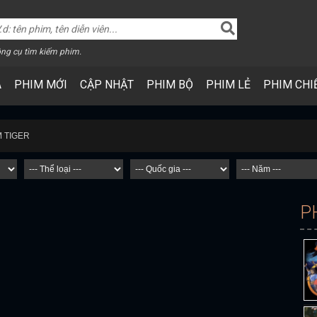
ng cụ tìm kiếm phim.
A
PHIM MỚI
CẬP NHẬT
PHIM BỘ
PHIM LẺ
PHIM CHI
M TIGER
P