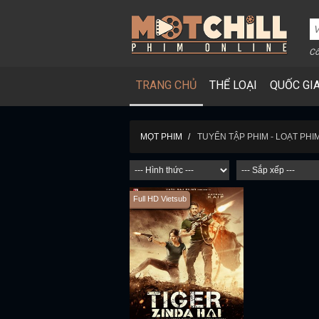
Cô
TRANG CHỦ
THỂ LOẠI
QUỐC GI
TUYỂN TẬP PHIM - LOẠT PHI
MỌT PHIM
Full HD Vietsub