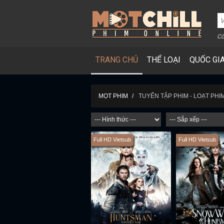
Cô
TRANG CHỦ
THỂ LOẠI
QUỐC GI
TUYỂN TẬP PHIM - LOẠT PH
MỌT PHIM
Full HD Vietsub
Full HD Vietsub