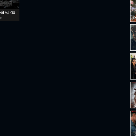
ết Và Gã
ăn