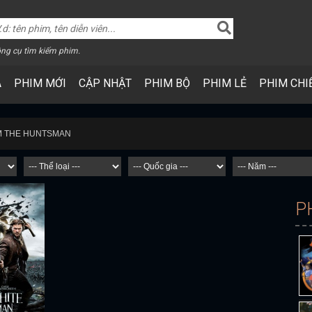
ng cụ tìm kiếm phim.
A
PHIM MỚI
CẬP NHẬT
PHIM BỘ
PHIM LẺ
PHIM CHI
IM THE HUNTSMAN
P