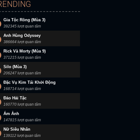
RENDING
Gia Tộc Rồng (Mùa 3)
392345 lượt quan tâm
Anh Hùng Odyssey
386664 lượt quan tâm
Rick Và Morty (Mùa 9)
371215 lượt quan tâm
Silo (Mùa 3)
206247 lượt quan tâm
Đặc Vụ Kim Tái Khởi Động
168714 lượt quan tâm
Đảo Hải Tặc
160770 lượt quan tâm
Ám Ảnh
147815 lượt quan tâm
Nữ Siêu Nhân
139112 lượt quan tâm