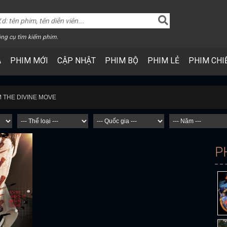
ng cụ tìm kiếm phim.
A
PHIM MỚI
CẬP NHẬT
PHIM BỘ
PHIM LẺ
PHIM CHI
M THE DIVINE MOVE
P