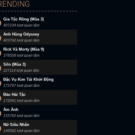
RENDING
Gia Tộc Rồng (Mùa 3)
407234 lượt quan tâm
Anh Hùng Odyssey
403792 lượt quan tâm
Rick Và Morty (Mùa 9)
378558 lượt quan tâm
Silo (Mùa 3)
227114 lượt quan tâm
Đặc Vụ Kim Tái Khởi Động
175797 lượt quan tâm
Đảo Hải Tặc
172041 lượt quan tâm
Ám Ảnh
155760 lượt quan tâm
Nữ Siêu Nhân
146582 lượt quan tâm