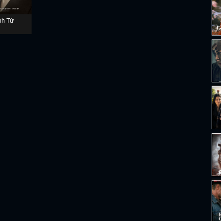
nh Tử