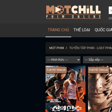
Cô
TRANG CHỦ
THỂ LOẠI
QUỐC GI
TUYỂN TẬP PHIM - LOẠT PHI
MỌT PHIM
Full HD Vietsub
Full HD Vietsub