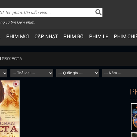
ng cụ tìm kiếm phim.
A
PHIM MỚI
CẬP NHẬT
PHIM BỘ
PHIM LẺ
PHIM CHI
M PROJECT A
P