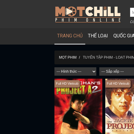
Cô
TRANG CHỦ
THỂ LOẠI
QUỐC GI
TUYỂN TẬP PHIM - LOẠT PHI
MỌT PHIM
Full HD Vietsub
Full HD Vietsub