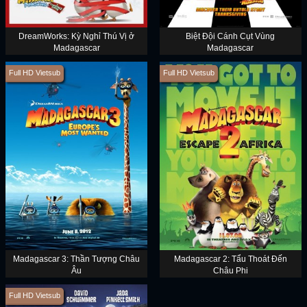
DreamWorks: Kỳ Nghỉ Thú Vị ở
Biệt Đội Cánh Cụt Vùng
Madagascar
Madagascar
Full HD Vietsub
Full HD Vietsub
Madagascar 3: Thần Tượng Châu
Madagascar 2: Tẩu Thoát Đến
Âu
Châu Phi
Full HD Vietsub