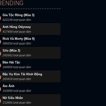
RENDING
Gia Tộc Rồng (Mùa 3)
422239 lượt quan tâm
Anh Hùng Odyssey
417409 lượt quan tâm
Rick Và Morty (Mùa 9)
386654 lượt quan tâm
Silo (Mùa 3)
242662 lượt quan tâm
Đảo Hải Tặc
184856 lượt quan tâm
Đặc Vụ Kim Tái Khởi Động
183418 lượt quan tâm
Ám Ảnh
163699 lượt quan tâm
Nữ Siêu Nhân
153896 lượt quan tâm