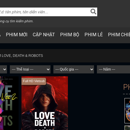
ng cụ tìm kiếm phim.
A
PHIM MỚI
CẬP NHẬT
PHIM BỘ
PHIM LẺ
PHIM CHI
M LOVE, DEATH & ROBOTS
Full HD Vietsub
P