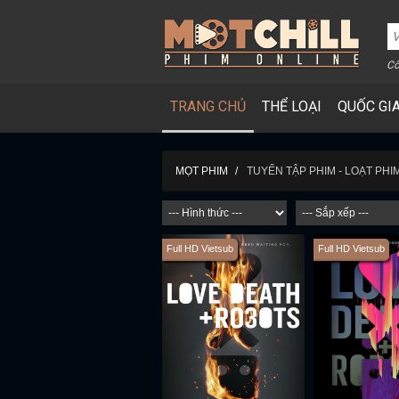
Cô
TRANG CHỦ
THỂ LOẠI
QUỐC GI
TUYỂN TẬP PHIM - LOẠT PHI
MỌT PHIM
Full HD Vietsub
Full HD Vietsub