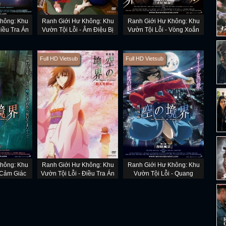
hông: Khu
Ranh Giới Hư Không: Khu
Ranh Giới Hư Không: Khu
Điều Tra Án
Vườn Tội Lỗi - Âm Điệu Bị
Vườn Tội Lỗi - Vòng Xoắn
 Kết)
Lãng Quên
Nghịch Lý
Full HD Vietsub
Full HD Vietsub
hông: Khu
Ranh Giới Hư Không: Khu
Ranh Giới Hư Không: Khu
 Cảm Giác
Vườn Tội Lỗi - Điều Tra Án
Vườn Tội Lỗi - Quang
Sót Lại
Mạng Phần 1
Cảnh Nhìn Xuống