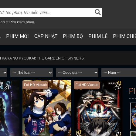
ng cụ tìm kiếm phim.
A
PHIM MỚI
CẬP NHẬT
PHIM BỘ
PHIM LẺ
PHIM CHI
IM KARA NO KYOUKAI: THE GARDEN OF SINNERS
Full HD Vietsub
Full HD Vietsub
P