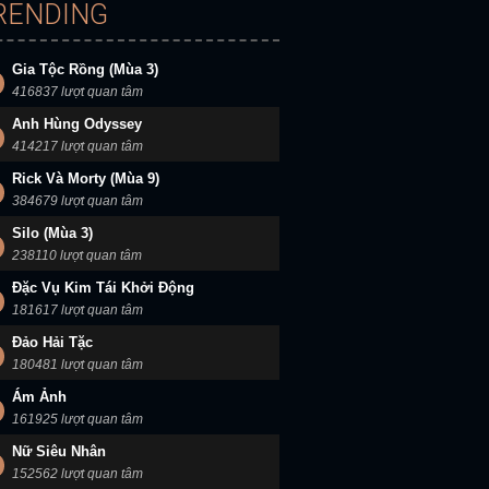
RENDING
Gia Tộc Rồng (Mùa 3)
416837 lượt quan tâm
Anh Hùng Odyssey
414217 lượt quan tâm
Rick Và Morty (Mùa 9)
384679 lượt quan tâm
Silo (Mùa 3)
238110 lượt quan tâm
Đặc Vụ Kim Tái Khởi Động
181617 lượt quan tâm
Đảo Hải Tặc
180481 lượt quan tâm
Ám Ảnh
161925 lượt quan tâm
Nữ Siêu Nhân
152562 lượt quan tâm