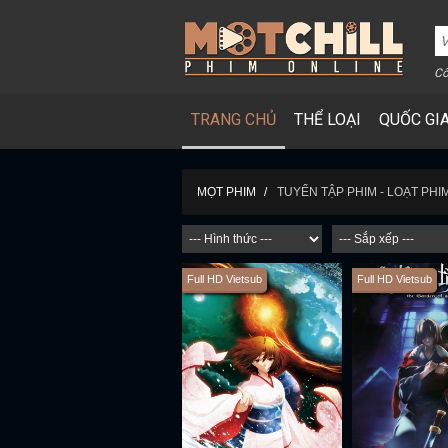
Cô
TRANG CHỦ
THỂ LOẠI
QUỐC GI
TUYỂN TẬP PHIM - LOẠT PH
MỌT PHIM
Full HD Vietsub
Full HD Vietsub