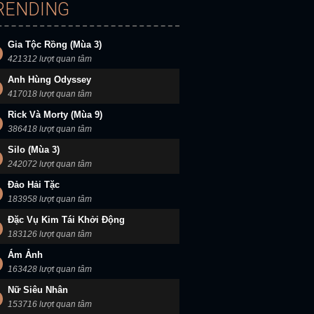
RENDING
Gia Tộc Rồng (Mùa 3)
421312 lượt quan tâm
Anh Hùng Odyssey
417018 lượt quan tâm
Rick Và Morty (Mùa 9)
386418 lượt quan tâm
Silo (Mùa 3)
242072 lượt quan tâm
Đảo Hải Tặc
183958 lượt quan tâm
Đặc Vụ Kim Tái Khởi Động
183126 lượt quan tâm
Ám Ảnh
163428 lượt quan tâm
Nữ Siêu Nhân
153716 lượt quan tâm