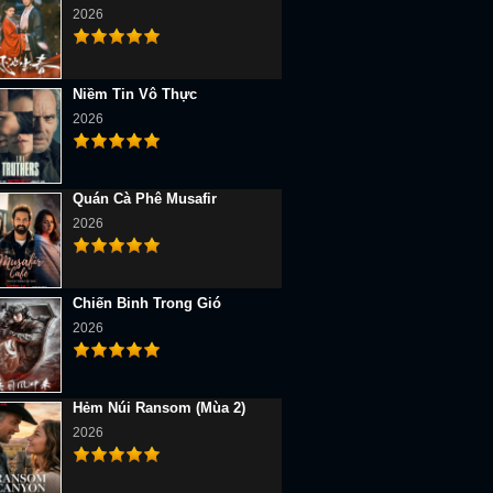
2026
Niềm Tin Vô Thực
2026
Quán Cà Phê Musafir
2026
Chiến Binh Trong Gió
2026
Hẻm Núi Ransom (Mùa 2)
2026