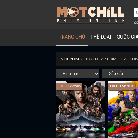
Cô
TRANG CHỦ
THỂ LOẠI
QUỐC GI
TUYỂN TẬP PHIM - LOẠT PHI
MỌT PHIM
Full HD Vietsub
Full HD Vietsub