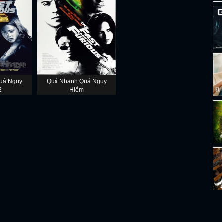
uá Nguy
Quá Nhanh Quá Nguy
2
Hiểm