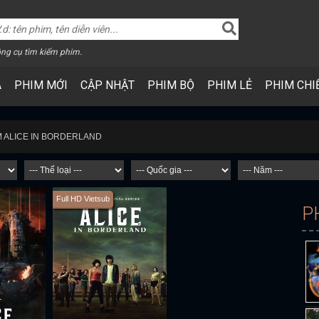
ng cụ tìm kiếm phim.
A
PHIM MỚI
CẬP NHẬT
PHIM BỘ
PHIM LẺ
PHIM CHI
M ALICE IN BORDERLAND
Full HD Vietsub
P