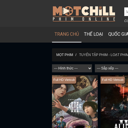
Cô
TRANG CHỦ
THỂ LOẠI
QUỐC GI
TUYỂN TẬP PHIM - LOẠT PHI
MỌT PHIM
Full HD Vietsub
Full HD Vietsub