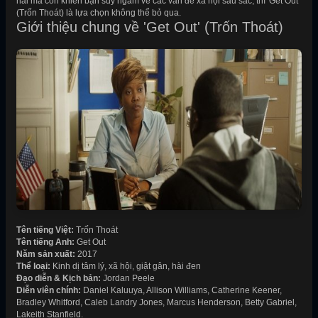
hãi mà còn khiến bạn suy ngẫm về các vấn đề xã hội sâu sắc, thì 'Get Out'
(Trốn Thoát) là lựa chọn không thể bỏ qua.
Giới thiệu chung về 'Get Out' (Trốn Thoát)
Tên tiếng Việt:
Trốn Thoát
Tên tiếng Anh:
Get Out
Năm sản xuất:
2017
Thể loại:
Kinh dị tâm lý, xã hội, giật gân, hài đen
Đạo diễn & Kịch bản:
Jordan Peele
Diễn viên chính:
Daniel Kaluuya, Allison Williams, Catherine Keener,
Bradley Whitford, Caleb Landry Jones, Marcus Henderson, Betty Gabriel,
Lakeith Stanfield.