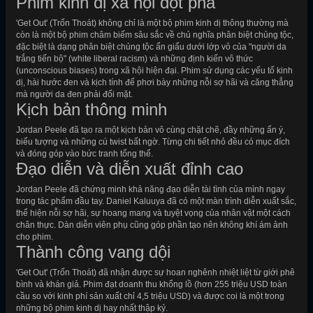
Phim kinh dị xã hội đột phá
'Get Out' (Trốn Thoát) không chỉ là một bộ phim kinh dị thông thường mà
còn là một bộ phim châm biếm sâu sắc về chủ nghĩa phân biệt chủng tộc,
đặc biệt là dạng phân biệt chủng tộc ẩn giấu dưới lớp vỏ của "người da
trắng tiến bộ" (white liberal racism) và những định kiến vô thức
(unconscious biases) trong xã hội hiện đại. Phim sử dụng các yếu tố kinh
dị, hài hước đen và kịch tính để phơi bày những nỗi sợ hãi và căng thẳng
mà người da đen phải đối mặt.
Kịch bản thông minh
Jordan Peele đã tạo ra một kịch bản vô cùng chặt chẽ, đầy những ẩn ý,
biểu tượng và những cú twist bất ngờ. Từng chi tiết nhỏ đều có mục đích
và đóng góp vào bức tranh tổng thể.
Đạo diễn và diễn xuất đỉnh cao
Jordan Peele đã chứng minh khả năng đạo diễn tài tình của mình ngay
trong tác phẩm đầu tay. Daniel Kaluuya đã có một màn trình diễn xuất sắc,
thể hiện nỗi sợ hãi, sự hoang mang và tuyệt vọng của nhân vật một cách
chân thực. Dàn diễn viên phụ cũng góp phần tạo nên không khí ám ảnh
cho phim.
Thành công vang dội
'Get Out' (Trốn Thoát) đã nhận được sự hoan nghênh nhiệt liệt từ giới phê
bình và khán giả. Phim đạt doanh thu khổng lồ (hơn 255 triệu USD toàn
cầu so với kinh phí sản xuất chỉ 4,5 triệu USD) và được coi là một trong
những bộ phim kinh dị hay nhất thập kỷ.