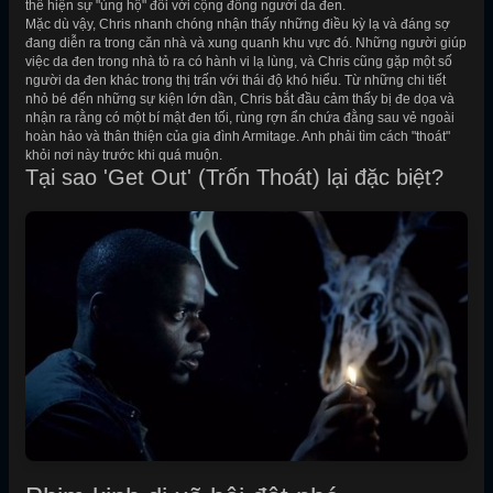
thể hiện sự "ủng hộ" đối với cộng đồng người da đen.
Mặc dù vậy, Chris nhanh chóng nhận thấy những điều kỳ lạ và đáng sợ
đang diễn ra trong căn nhà và xung quanh khu vực đó. Những người giúp
việc da đen trong nhà tỏ ra có hành vi lạ lùng, và Chris cũng gặp một số
người da đen khác trong thị trấn với thái độ khó hiểu. Từ những chi tiết
nhỏ bé đến những sự kiện lớn dần, Chris bắt đầu cảm thấy bị đe dọa và
nhận ra rằng có một bí mật đen tối, rùng rợn ẩn chứa đằng sau vẻ ngoài
hoàn hảo và thân thiện của gia đình Armitage. Anh phải tìm cách "thoát"
khỏi nơi này trước khi quá muộn.
Tại sao 'Get Out' (Trốn Thoát) lại đặc biệt?