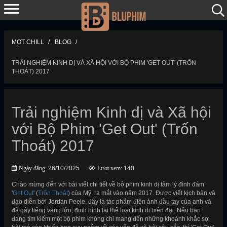
MỌT CHILL
BLOG
TRẢI NGHIỆM KINH DỊ VÀ XÃ HỘI VỚI BỘ PHIM 'GET OUT' (TRỐN
THOÁT) 2017
Trải nghiệm Kinh dị và Xã hội
với Bộ Phim 'Get Out' (Trốn
Thoát) 2017
Ngày đăng:
26/10/2025
Lượt xem:
140
Chào mừng đến với bài viết chi tiết về bộ phim kinh dị tâm lý đình đám
'
Get Out
' (
Trốn Thoát
) của Mỹ, ra mắt vào năm 2017. Được viết kịch bản và
đạo diễn bởi Jordan Peele, đây là tác phẩm điện ảnh đầu tay của anh và
đã gây tiếng vang lớn, định hình lại thể loại kinh dị hiện đại. Nếu bạn
đang tìm kiếm một bộ phim không chỉ mang đến những khoảnh khắc sợ