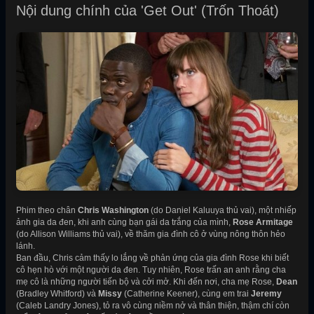
Nội dung chính của 'Get Out' (Trốn Thoát)
Phim theo chân
Chris Washington
(do Daniel Kaluuya thủ vai), một nhiếp
ảnh gia da đen, khi anh cùng bạn gái da trắng của mình,
Rose Armitage
(do Allison Williams thủ vai), về thăm gia đình cô ở vùng nông thôn hẻo
lánh.
Ban đầu, Chris cảm thấy lo lắng về phản ứng của gia đình Rose khi biết
cô hẹn hò với một người da đen. Tuy nhiên, Rose trấn an anh rằng cha
mẹ cô là những người tiến bộ và cởi mở. Khi đến nơi, cha mẹ Rose,
Dean
(Bradley Whitford) và
Missy
(Catherine Keener), cùng em trai
Jeremy
(Caleb Landry Jones), tỏ ra vô cùng niềm nở và thân thiện, thậm chí còn