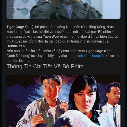
Tiger Cage
là một bộ phim hành động kinh điển của Hồng Kông, được
xem là một "cult classic" đối với người hâm mộ thể loại này. Bộ phim đã
giúp củng cố vị thế của
Yuen Woo-ping
như một đạo diễn và biên đạo võ
thuật xuất sắc, đồng thời là bàn đạp quan trọng cho sự nghiệp của
Donnie Yen
.
Nếu bạn muốn tìm hiểu thêm về bộ phim hoặc xem
Tiger Cage
(Đặc
Cảnh Đồ Long) trực tuyến, hãy truy cập
trang web của chúng tôi
để có trải
nghiệm tốt nhất.
Thông Tin Chi Tiết Về Bộ Phim