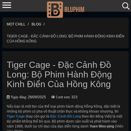
MỌT CHILL
BLOG
TIGER CAGE - ĐẶC CẢNH ĐỒ LONG: BỘ PHIM HÀNH ĐỘNG KINH ĐIỂN
CỦA HỒNG KÔNG
Tiger Cage - Đặc Cảnh Đồ
Long: Bộ Phim Hành Động
Kinh Điển Của Hồng Kông
Ngày đăng:
28/09/2025
Lượt xem:
323
Nếu bạn là một fan của thể loại phim hành động Hồng Kông, đặc biệt là
những bộ phim có pha võ thuật chân thực và không khoan nhượng, thì
Tiger Cage
(hay còn gọi là
Đặc Cảnh Đồ Long
theo tên tiếng Việt) là một
tác phẩm không thể bỏ qua. Bộ phim được sản xuất và phát hành vào
năm 1988, dưới sự chỉ đạo của đạo diễn lừng danh
Yuen Woo-ping
(Viên