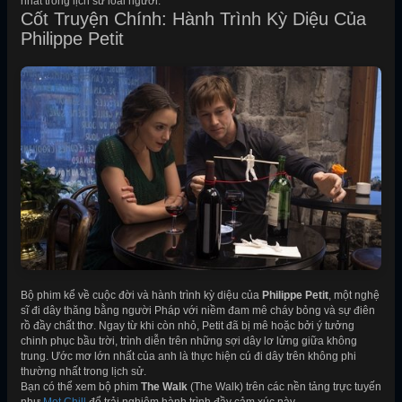
nhất trong lịch sử loài người.
Cốt Truyện Chính: Hành Trình Kỳ Diệu Của
Philippe Petit
Bộ phim kể về cuộc đời và hành trình kỳ diệu của
Philippe Petit
, một nghệ
sĩ đi dây thăng bằng người Pháp với niềm đam mê cháy bỏng và sự điên
rồ đầy chất thơ. Ngay từ khi còn nhỏ, Petit đã bị mê hoặc bởi ý tưởng
chinh phục bầu trời, trình diễn trên những sợi dây lơ lửng giữa không
trung. Ước mơ lớn nhất của anh là thực hiện cú đi dây trên không phi
thường nhất trong lịch sử.
Bạn có thể xem bộ phim
The Walk
(The Walk) trên các nền tảng trực tuyến
như
Mọt Chill
để trải nghiệm hành trình đầy cảm xúc này.