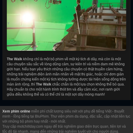
The Walk
không chỉ là một bộ phim về một kỳ tích đi dây, mà còn là một
câu chuyện sâu sắc về lòng dũng cảm, sự kiên trì và niềm đam mê không
giới hạn. Nếu bạn yêu thích những câu chuyện có thật truyền cảm hứng,
những trải nghiệm điện ảnh mãn nhãn về mặt thị giác, hoặc chỉ đơn giản
là muốn chứng kiến một kỳ tích không tưởng được tái hiện sống động trên
màn ảnh rộng, thì
The Walk
chắc chắn là một lựa chọn không thể bỏ qua.
Hãy chuẩn bị cho một hành trình thót tim và đầy cảm xúc, nơi ranh giới
giữa điều không thể và có thể chỉ là một sợi dây mỏng manh!
Xem phim online
miễn phí chất lượng siêu nét với phụ đề tiếng Việt - thuyết
minh - lồng tiếng tại BluPhim. Thư viện phim đa dạng, đặc sắc, cập nhật liên tục
với những bộ phim hay nhất - mới nhất.
Truy cập motchillday.com ngay để trải nghiệm giao diện trực quan, tiện lợi và
tốc độ tải nhanh, mang đến những trải nghiệm tuyệt vời cho người dùng.