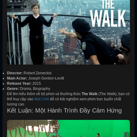
Director:
Robert Zemeckis
Main Actor:
Joseph Gordon-Levitt
Release Year:
2015
Genre:
Drama, Biography
Để tìm hiểu thêm về bộ phim và thưởng thức
The Walk
(The Walk), bạn có
thể truy cập vào
Mọt Chill
để có trải nghiệm xem phim trực tuyến chất
lượng cao.
Kết Luận: Một Hành Trình Đầy Cảm Hứng