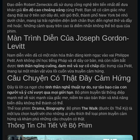
Đạo diễn Robert Zemeckis đã sử dụng công nghệ tiên tiến nhất để đưa
khán giả
lên độ cao choáng váng
cùng Petit. Bạn sẽ có cảm giác như
đang thật sự ở trên sợi dây đó, với gió thổi, thành phố New York bé nhỏ
dưới chân, mang lại trải nghiệm điện ảnh chân thực đến nghẹt thở và đầy
mê hoặc. Những cảnh quay trên cao là điểm nhấn không thể bỏ qua của
phim.
Màn Trình Diễn Của Joseph Gordon-
Levitt
Nam diễn viên đã có một màn hóa thân đáng kinh ngạc vào vai Philippe
Petit. Anh không chỉ học tiếng Pháp và đi dây cơ bản, mà còn nắm bắt
được
tinh thần ngông cuồng, đam mê và sự cố chấp
đặc trưng của Petit,
mang lại một nhân vật vừa lôi cuốn vừa truyền cảm hứng.
Câu Chuyện Có Thật Đầy Cảm Hứng
Đây là lời ca ngợi cho
tinh thần nghệ thuật tự do, sự táo bạo của con
người và ý chí vượt qua mọi giới hạn
. Bộ phim truyền tải thông điệp
mạnh mẽ về sức mạnh của giấc mơ, niềm tin vào bản thân và khả năng
biến điều không thể thành có thể.
Thể loại phim:
Drama, Biography
. Bộ phim
The Walk
(Bước Đi Thế Kỷ) là
một lựa chọn tuyệt vời cho những ai yêu thích thể loại phim truyền cảm
hứng và khám phá những câu chuyện có thật.
Thông Tin Chi Tiết Về Bộ Phim