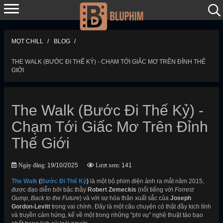
MỌT CHILL
BLOG
THE WALK (BƯỚC ĐI THẾ KỶ) - CHẠM TỚI GIẤC MƠ TRÊN ĐỈNH THẾ
GIỚI
The Walk (Bước Đi Thế Kỷ) -
Chạm Tới Giấc Mơ Trên Đỉnh
Thế Giới
Ngày đăng:
19/10/2025
Lượt xem:
141
The Walk
(
Bước Đi Thế Kỷ
)
là một bộ phim điện ảnh ra mắt năm 2015,
được đạo diễn bởi bậc thầy
Robert Zemeckis
(nổi tiếng với
Forrest
Gump
,
Back to the Future
) và với sự hóa thân xuất sắc của
Joseph
Gordon-Levitt
trong vai chính. Đây là một câu chuyện có thật đầy kịch tính
và truyền cảm hứng, kể về một trong những "phi vụ" nghệ thuật táo bạo