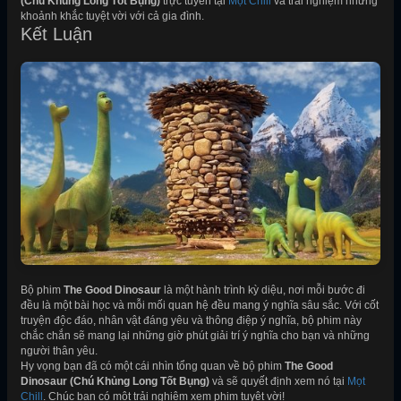
(Chú Khủng Long Tốt Bụng)
trực tuyến tại
Mọt Chill
và trải nghiệm những
khoảnh khắc tuyệt vời với cả gia đình.
Kết Luận
Bộ phim
The Good Dinosaur
là một hành trình kỳ diệu, nơi mỗi bước đi
đều là một bài học và mỗi mối quan hệ đều mang ý nghĩa sâu sắc. Với cốt
truyện độc đáo, nhân vật đáng yêu và thông điệp ý nghĩa, bộ phim này
chắc chắn sẽ mang lại những giờ phút giải trí ý nghĩa cho bạn và những
người thân yêu.
Hy vọng bạn đã có một cái nhìn tổng quan về bộ phim
The Good
Dinosaur (Chú Khủng Long Tốt Bụng)
và sẽ quyết định xem nó tại
Mọt
Chill
. Chúc bạn có một trải nghiệm xem phim tuyệt vời!