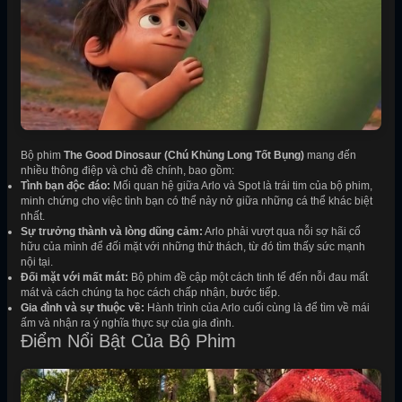
Bộ phim
The Good Dinosaur (Chú Khủng Long Tốt Bụng)
mang đến
nhiều thông điệp và chủ đề chính, bao gồm:
Tình bạn độc đáo:
Mối quan hệ giữa Arlo và Spot là trái tim của bộ phim,
minh chứng cho việc tình bạn có thể nảy nở giữa những cá thể khác biệt
nhất.
Sự trưởng thành và lòng dũng cảm:
Arlo phải vượt qua nỗi sợ hãi cố
hữu của mình để đối mặt với những thử thách, từ đó tìm thấy sức mạnh
nội tại.
Đối mặt với mất mát:
Bộ phim đề cập một cách tinh tế đến nỗi đau mất
mát và cách chúng ta học cách chấp nhận, bước tiếp.
Gia đình và sự thuộc về:
Hành trình của Arlo cuối cùng là để tìm về mái
ấm và nhận ra ý nghĩa thực sự của gia đình.
Điểm Nổi Bật Của Bộ Phim