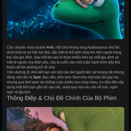
Câu chuyện xoay quanh
Arlo
, một chú khủng long Apatosaurus nhỏ bé,
nhút nhát và sợ hãi mọi thứ, đặc biệt là thế giới rộng lớn bên ngoài trang
trại của gia đình. Sau một tai nạn bi thảm khiến Arlo lạc mất gia đình và
mất đi người cha thân yêu, cậu bị cuốn vào một cuộc hành trình đầy thử
thách để tìm đường trở về nhà.
Trên đường đi, Arlo kết bạn với một cậu bé người tiền sử hoang dã nhưng
dũng cảm tên là
Spot
. Ban đầu, Arlo xem Spot như một loài vật gây hại,
nhưng qua thời gian và những cuộc phiêu lưu cùng nhau, họ dần dần xây
dựng một tình bạn gắn bó sâu sắc, vượt qua mọi rào cản về loài, ngôn
ngữ và tập tính.
Thông Điệp & Chủ Đề Chính Của Bộ Phim