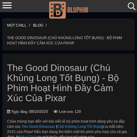
MỌT CHILL
BLOG
THE GOOD DINOSAUR (CHÚ KHỦNG LONG TỐT BỤNG) - BỘ PHIM
HOẠT HÌNH ĐẦY CẢM XÚC CỦA PIXAR
The Good Dinosaur (Chú
Khủng Long Tốt Bụng) - Bộ
Phim Hoạt Hình Đầy Cảm
Xúc Của Pixar
Ngày đăng:
08/10/2025
Lượt xem:
120
Chào mừng bạn đến với bài viết về bộ phim hoạt hình đáng yêu và đầy
cảm xúc
The Good Dinosaur
(
Chú Khủng Long Tốt Bụng
)
ra mắt năm
2015 của Pixar! Nếu bạn đang tìm kiếm một bộ phim phù hợp cho cả gia