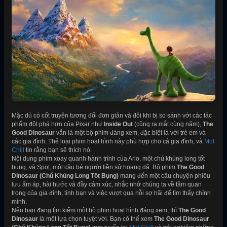
Mặc dù có cốt truyện tương đối đơn giản và đôi khi bị so sánh với các tác
phẩm đột phá hơn của Pixar như
Inside Out
(cũng ra mắt cùng năm),
The
Good Dinosaur
vẫn là một bộ phim đáng xem, đặc biệt là với trẻ em và
các gia đình. Thể loại phim hoạt hình này phù hợp cho cả gia đình, và
Mọt
Chill
tin rằng bạn sẽ thích nó.
Nội dung phim xoay quanh hành trình của Arlo, một chú khủng long tốt
bụng, và Spot, một cậu bé người tiền sử hoang dã. Bộ phim
The Good
Dinosaur (Chú Khủng Long Tốt Bụng)
mang đến một câu chuyện phiêu
lưu ấm áp, hài hước và đầy cảm xúc, nhắc nhở chúng ta về tầm quan
trọng của gia đình, tình bạn và việc vượt qua nỗi sợ hãi để tìm thấy chính
mình.
Nếu bạn đang tìm kiếm một bộ phim hoạt hình đáng xem, thì
The Good
Dinosaur
là một lựa chọn tuyệt vời. Bạn có thể xem
The Good Dinosaur