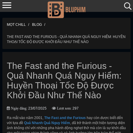
MỌT CHILL
BLOG
THE FAST AND THE FURIOUS - QUÁ NHANH QUÁ NGUY HIỂM: HUYỀN
THOẠI TỐC ĐỘ ĐƯỢC KHỞI ĐẦU NHƯ THẾ NÀO
The Fast and the Furious -
Quá Nhanh Quá Nguy Hiểm:
Huyền Thoại Tốc Độ Được
Khởi Đầu Như Thế Nào
Ngày đăng:
23/07/2025
Lượt xem:
297
Ra mắt vào năm 2001,
The Fast and the Furious
hay còn được biết đến
với tựa đề
Quá Nhanh Quá Nguy Hiểm
, đã trở thành một hiện tượng điện
ảnh không chỉ với những pha hành động nghẹt thở mà còn là sự khởi đầu