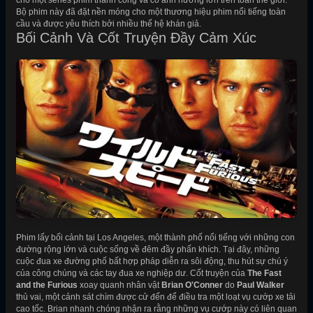
cho một series phim thành công và có ảnh hưởng lớn trên toàn thế giới.
Bộ phim này đã đặt nền móng cho một thương hiệu phim nổi tiếng toàn
cầu và được yêu thích bởi nhiều thế hệ khán giả.
Bối Cảnh Và Cốt Truyện Đầy Cảm Xúc
Phim lấy bối cảnh tại Los Angeles, một thành phố nổi tiếng với những con
đường rộng lớn và cuộc sống về đêm đầy phấn khích. Tại đây, những
cuộc đua xe đường phố bất hợp pháp diễn ra sôi động, thu hút sự chú ý
của công chúng và các tay đua xe nghiệp dư. Cốt truyện của
The Fast
and the Furious
xoay quanh nhân vật
Brian O'Conner
do
Paul Walker
thủ vai, một cảnh sát chìm được cử đến để điều tra một loạt vụ cướp xe tải
cao tốc. Brian nhanh chóng nhận ra rằng những vụ cướp này có liên quan