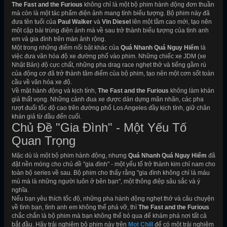
The Fast and the Furious
không chỉ là một bộ phim hành động đơn thuần
mà còn là một tác phẩm điện ảnh mang tính biểu tượng. Bộ phim này đã
đưa tên tuổi của
Paul Walker
và
Vin Diesel
lên một tầm cao mới, tạo nên
một cặp bài trùng điện ảnh mà về sau trở thành biểu tượng của tình anh
em và gia đình trên màn ảnh rộng.
Một trong những điểm nổi bật khác của
Quá Nhanh Quá Nguy Hiểm
là
việc đưa văn hóa độ xe đường phố vào phim. Những chiếc xe JDM (xe
Nhật Bản) độ cực chất, những pha drag race nghẹt thở và tiếng gầm rú
của động cơ đã trở thành tâm điểm của bộ phim, tạo nên một cơn sốt toàn
cầu về văn hóa xe độ.
Về mặt hành động và kịch tính,
The Fast and the Furious
không làm khán
giả thất vọng. Những cảnh đua xe được dàn dựng mãn nhãn, các pha
rượt đuổi tốc độ cao trên đường phố Los Angeles đầy kịch tính, giữ chân
khán giả từ đầu đến cuối.
Chủ Đề "Gia Đình" - Một Yếu Tố
Quan Trọng
Mặc dù là một bộ phim hành động, nhưng
Quá Nhanh Quá Nguy Hiểm
đã
đặt nền móng cho chủ đề "gia đình" - một yếu tố trở thành kim chỉ nam cho
toàn bộ series về sau. Bộ phim cho thấy rằng "gia đình không chỉ là máu
mủ mà là những người luôn ở bên bạn", một thông điệp sâu sắc và ý
nghĩa.
Nếu bạn yêu thích tốc độ, những pha hành động nghẹt thở và câu chuyện
về tình bạn, tình anh em không thể phá vỡ, thì
The Fast and the Furious
chắc chắn là bộ phim mà bạn không thể bỏ qua để khám phá nơi tất cả
bắt đầu. Hãy trải nghiệm bộ phim này trên
Mọt Chill
để có một trải nghiệm