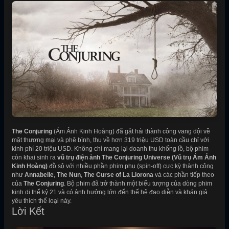
The Conjuring
(Ám Ảnh Kinh Hoàng) đã gặt hái thành công vang dội về
mặt thương mại và phê bình, thu về hơn 319 triệu USD toàn cầu chỉ với
kinh phí 20 triệu USD. Không chỉ mang lại doanh thu khổng lồ, bộ phim
còn khai sinh ra
vũ trụ điện ảnh The Conjuring Universe (Vũ trụ Ám Ảnh
Kinh Hoàng)
đồ sộ với nhiều phần phim phụ (spin-off) cực kỳ thành công
như
Annabelle
,
The Nun
,
The Curse of La Llorona
và các phần tiếp theo
của
The Conjuring
. Bộ phim đã trở thành một biểu tượng của dòng phim
kinh dị thế kỷ 21 và có ảnh hưởng lớn đến thế hệ đạo diễn và khán giả
yêu thích thể loại này.
Lời Kết