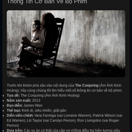
Thông Tin Cơ Bản Về Bộ Phim
Trước khi khám phá sâu vào nội dung của
The Conjuring
(Ám Ảnh Kinh
Hoàng), hãy cùng chúng tôi tìm hiểu một số thông tin cơ bản về bộ phim:
Tựa đề:
The Conjuring (Ám Ảnh Kinh Hoàng)
Năm sản xuất:
2013
Đạo diễn:
James Wan
Thể loại:
Kinh dị, siêu nhiên, giật gân
Diễn viên chính:
Vera Farmiga (vai Lorraine Warren), Patrick Wilson (vai
Ed Warren), Lili Taylor (vai Carolyn Perron), Ron Livingston (vai Roger
Perron)
Dựa trên:
Các vụ án có thật của cặp vợ chồng điều tra hiện tượng siêu