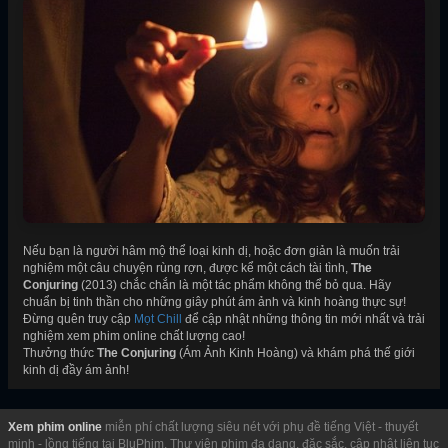
Nếu bạn là người hâm mộ thể loại kinh dị, hoặc đơn giản là muốn trải
nghiệm một câu chuyện rùng rợn, được kể một cách tài tình,
The
Conjuring
(2013) chắc chắn là một tác phẩm không thể bỏ qua. Hãy
chuẩn bị tinh thần cho những giây phút ám ảnh và kinh hoàng thực sự!
Đừng quên truy cập
Mọt Chill
để cập nhật những thông tin mới nhất và trải
nghiệm xem phim online chất lượng cao!
Thưởng thức
The Conjuring
(Ám Ảnh Kinh Hoàng) và khám phá thế giới
kinh dị đầy ám ảnh!
Xem phim online
miễn phí chất lượng siêu nét với phụ đề tiếng Việt - thuyết
minh - lồng tiếng tại BluPhim. Thư viện phim đa dạng, đặc sắc, cập nhật liên tục