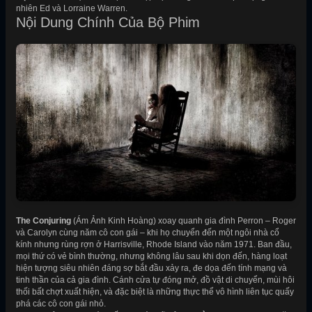
nhiên Ed và Lorraine Warren.
Nội Dung Chính Của Bộ Phim
The Conjuring
(Ám Ảnh Kinh Hoàng) xoay quanh gia đình Perron – Roger
và Carolyn cùng năm cô con gái – khi họ chuyển đến một ngôi nhà cổ
kính nhưng rùng rợn ở Harrisville, Rhode Island vào năm 1971. Ban đầu,
mọi thứ có vẻ bình thường, nhưng không lâu sau khi dọn đến, hàng loạt
hiện tượng siêu nhiên đáng sợ bắt đầu xảy ra, đe dọa đến tính mạng và
tinh thần của cả gia đình. Cánh cửa tự đóng mở, đồ vật di chuyển, mùi hôi
thối bất chợt xuất hiện, và đặc biệt là những thực thể vô hình liên tục quấy
phá các cô con gái nhỏ.