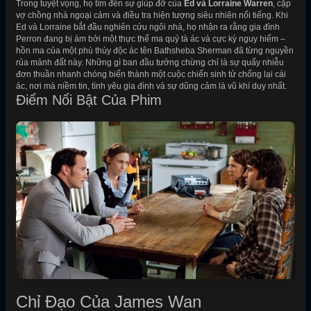
Trong tuyệt vọng, họ tìm đến sự giúp đỡ của
Ed và Lorraine Warren
, cặp
vợ chồng nhà ngoại cảm và điều tra hiện tượng siêu nhiên nổi tiếng. Khi
Ed và Lorraine bắt đầu nghiên cứu ngôi nhà, họ nhận ra rằng gia đình
Perron đang bị ám bởi một thực thể ma quỷ tà ác và cực kỳ nguy hiểm –
hồn ma của một phù thủy độc ác tên Bathsheba Sherman đã từng nguyền
rủa mảnh đất này. Những gì ban đầu tưởng chừng chỉ là sự quấy nhiễu
đơn thuần nhanh chóng biến thành một cuộc chiến sinh tử chống lại cái
ác, nơi mà niềm tin, tình yêu gia đình và sự dũng cảm là vũ khí duy nhất.
Điểm Nổi Bật Của Phim
Chỉ Đạo Của James Wan