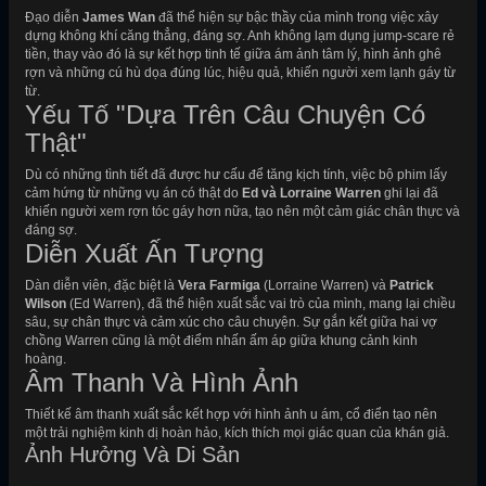
Đạo diễn
James Wan
đã thể hiện sự bậc thầy của mình trong việc xây
dựng không khí căng thẳng, đáng sợ. Anh không lạm dụng jump-scare rẻ
tiền, thay vào đó là sự kết hợp tinh tế giữa ám ảnh tâm lý, hình ảnh ghê
rợn và những cú hù dọa đúng lúc, hiệu quả, khiến người xem lạnh gáy từ
từ.
Yếu Tố "Dựa Trên Câu Chuyện Có
Thật"
Dù có những tình tiết đã được hư cấu để tăng kịch tính, việc bộ phim lấy
cảm hứng từ những vụ án có thật do
Ed và Lorraine Warren
ghi lại đã
khiến người xem rợn tóc gáy hơn nữa, tạo nên một cảm giác chân thực và
đáng sợ.
Diễn Xuất Ấn Tượng
Dàn diễn viên, đặc biệt là
Vera Farmiga
(Lorraine Warren) và
Patrick
Wilson
(Ed Warren), đã thể hiện xuất sắc vai trò của mình, mang lại chiều
sâu, sự chân thực và cảm xúc cho câu chuyện. Sự gắn kết giữa hai vợ
chồng Warren cũng là một điểm nhấn ấm áp giữa khung cảnh kinh
hoàng.
Âm Thanh Và Hình Ảnh
Thiết kế âm thanh xuất sắc kết hợp với hình ảnh u ám, cổ điển tạo nên
một trải nghiệm kinh dị hoàn hảo, kích thích mọi giác quan của khán giả.
Ảnh Hưởng Và Di Sản